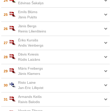
24
Edvinas Šakalys
Emīls Blūms
25
Jānis Puķīts
Jānis Bergs
26
Reinis Lilienšteins
Ēriks Kursišs
27
Andis Veinbergs
Dāvis Kviesis
28
Rūdis Laizāns
Māris Freibergs
29
Jānis Klamers
Risto Laine
30
Jan-Eric Lillqvist
Armands Keišs
31
Raivis Balodis
Viesturs Tilgass