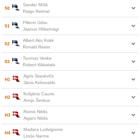
Sander Mõik
50
Raigo Reimal
Pillerin Udso
51
Jaanus Hõbemägi
Albert Ako Kokk
52
Ronald Reisin
Toomas Veske
53
Robert Kikkatalo
Agris Staņēvičs
H1
Jānis Kirkovalds
Krišjānis Caune
H2
Anrijs Šimkus
Reinis Nitišs
H3
Aigars Nitišs
Madara Ludvigsone
H4
Linda Narme