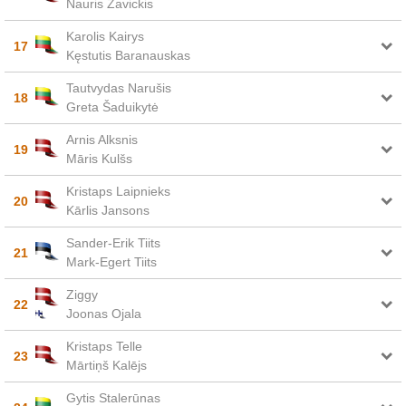
Nauris Zavickis
Karolis Kairys
17
Kęstutis Baranauskas
Tautvydas Narušis
18
Greta Šaduikytė
Arnis Alksnis
19
Māris Kulšs
Kristaps Laipnieks
20
Kārlis Jansons
Sander-Erik Tiits
21
Mark-Egert Tiits
Ziggy
22
Joonas Ojala
Kristaps Telle
23
Mārtiņš Kalējs
Gytis Stalerūnas