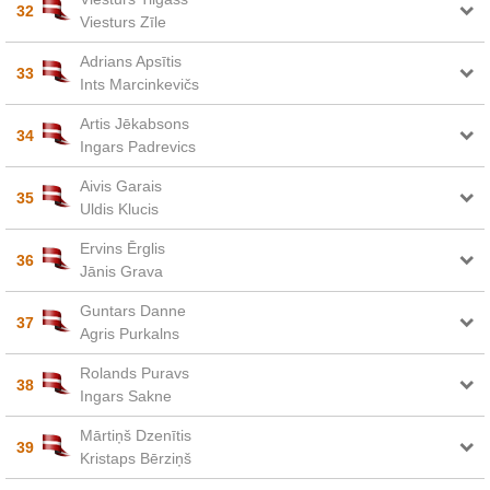
32
Viesturs Zīle
Adrians Apsītis
33
Ints Marcinkevičs
Artis Jēkabsons
34
Ingars Padrevics
Aivis Garais
35
Uldis Klucis
Ervins Ērglis
36
Jānis Grava
Guntars Danne
37
Agris Purkalns
Rolands Puravs
38
Ingars Sakne
Mārtiņš Dzenītis
39
Kristaps Bērziņš