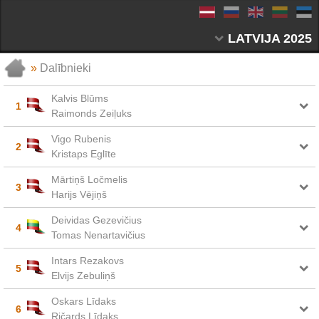
LATVIJA 2025
»
Dalībnieki
Kalvis Blūms
1
Raimonds Zeiļuks
Vigo Rubenis
2
Kristaps Eglīte
Mārtiņš Ločmelis
3
Harijs Vējiņš
Deividas Gezevičius
4
Tomas Nenartavičius
Intars Rezakovs
5
Elvijs Zebuliņš
Oskars Līdaks
6
Ričards Līdaks