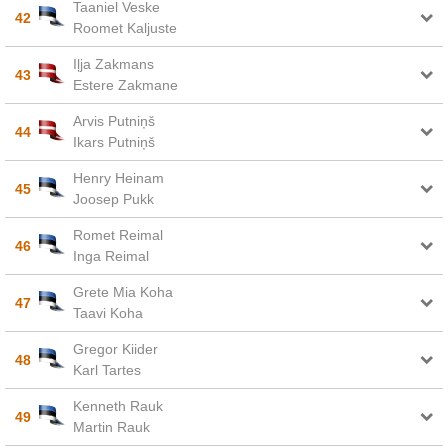
Taaniel Veske
42
Roomet Kaljuste
Iļja Zakmans
43
Estere Zakmane
Arvis Putniņš
44
Ikars Putniņš
Henry Heinam
45
Joosep Pukk
Romet Reimal
46
Inga Reimal
Grete Mia Koha
47
Taavi Koha
Gregor Kiider
48
Karl Tartes
Kenneth Rauk
49
Martin Rauk