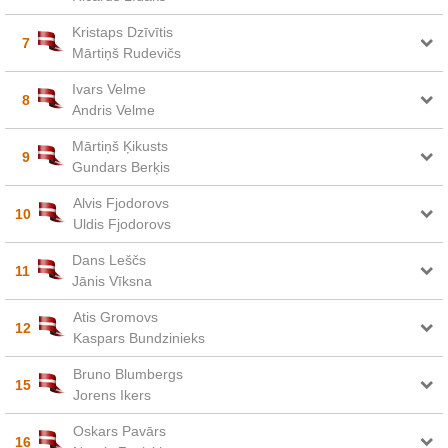
Kristaps Dzīvītis
7
Mārtiņš Rudevičs
Ivars Velme
8
Andris Velme
Mārtiņš Ķikusts
9
Gundars Berķis
Alvis Fjodorovs
10
Uldis Fjodorovs
Dans Leščs
11
Jānis Vīksna
Atis Gromovs
12
Kaspars Bundzinieks
Bruno Blumbergs
15
Jorens Ikers
Oskars Pavārs
16