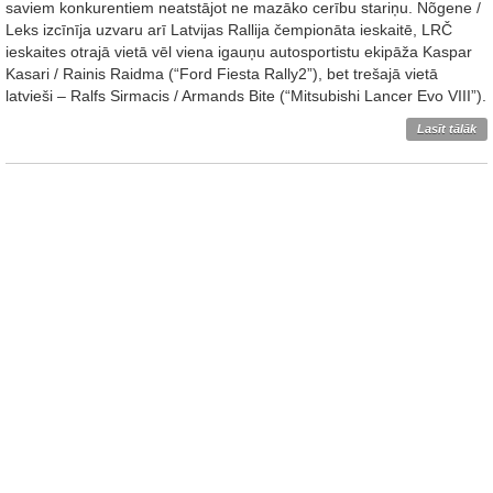
saviem konkurentiem neatstājot ne mazāko cerību stariņu. Nõgene /
Leks izcīnīja uzvaru arī Latvijas Rallija čempionāta ieskaitē, LRČ
ieskaites otrajā vietā vēl viena igauņu autosportistu ekipāža Kaspar
Kasari / Rainis Raidma (“Ford Fiesta Rally2”), bet trešajā vietā
latvieši – Ralfs Sirmacis / Armands Bite (“Mitsubishi Lancer Evo VIII”).
Lasīt tālāk