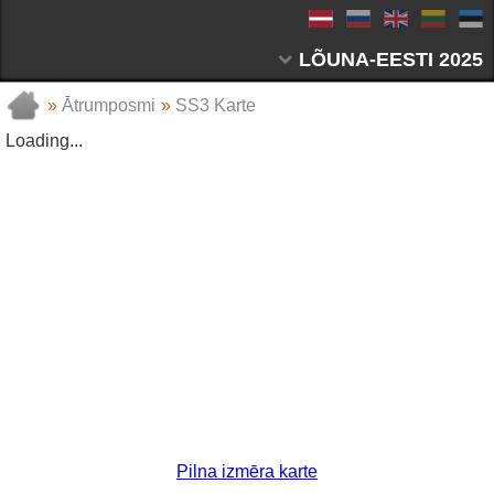
LÕUNA-EESTI 2025
»
Ātrumposmi
»
SS3 Karte
Loading...
Pilna izmēra karte