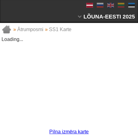
LÕUNA-EESTI 2025
»
Ātrumposmi
»
SS1 Karte
Loading...
Pilna izmēra karte