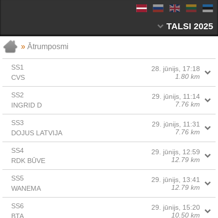
TALSI 2025
»
Ātrumposmi
SS1
28. jūnijs, 17:18
1.80 km
CVS
SS2
29. jūnijs, 11:14
7.76 km
INGRID D
SS3
29. jūnijs, 11:31
7.76 km
DOJUS LATVIJA
SS4
29. jūnijs, 12:59
12.79 km
RDK BŪVE
SS5
29. jūnijs, 13:41
12.79 km
WANEMA
SS6
29. jūnijs, 15:20
10.50 km
BTA