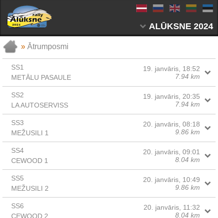
ALŪKSNE 2024
»
Ātrumposmi
SS1
19. janvāris, 18:52
7.94 km
METĀLU PASAULE
SS2
19. janvāris, 20:35
7.94 km
LA AUTOSERVISS
SS3
20. janvāris, 08:18
9.86 km
MEŽUSILI 1
SS4
20. janvāris, 09:01
8.04 km
CEWOOD 1
SS5
20. janvāris, 10:49
9.86 km
MEŽUSILI 2
SS6
20. janvāris, 11:32
8.04 km
CEWOOD 2