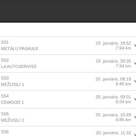
SS1
19. janvāris, 18:52
7.94 km
METĀLU PASAULE
SS2
19. janvāris, 20:35
7.94 km
LA AUTOSERVISS
SS3
20. janvāris, 08:18
9.86 km
MEŽUSILI 1
SS4
20. janvāris, 09:01
8.04 km
CEWOOD 1
SS5
20. janvāris, 10:49
9.86 km
MEŽUSILI 2
SS6
20. janvāris, 11:32