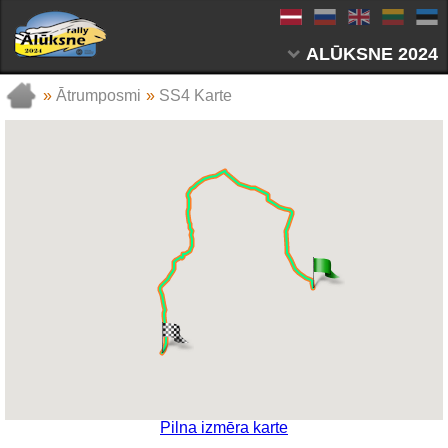
ALŪKSNE 2024
»
Ātrumposmi
»
SS4 Karte
Pilna izmēra karte