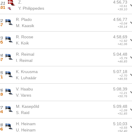
Z.
4:56,73
21
+0,61
101
Y. Philippedes
+39,10
R. Plado
4:56,77
22
+0,04
67
M. Kaasik
+39,14
R. Roose
4:58,69
23
+1,92
95
K. Koik
+41,06
R. Reimal
5:04,48
24
+5,79
57
I. Reimal
+46,85
K. Kruusma
5:07,18
25
+2,70
71
K. Luhaäär
+49,55
V. Haabu
5:08,39
26
+1,21
69
V. Vares
+50,76
M. Kasepõld
5:09,48
27
+1,09
94
S. Raid
+51,85
H. Heinam
5:10,03
28
+0,55
96
U. Heinam
+52,40