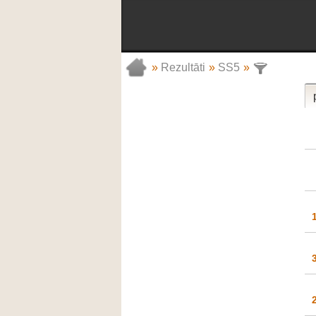
»
Rezultāti
»
SS5
»