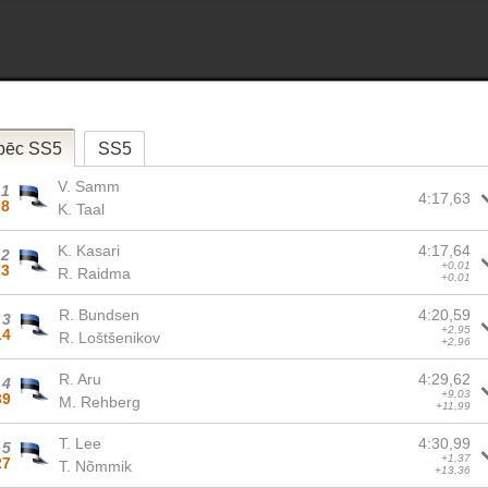
pēc SS5
SS5
V. Samm
1
4:17,63
8
K. Taal
K. Kasari
4:17,64
2
+0,01
3
R. Raidma
+0,01
R. Bundsen
4:20,59
3
+2,95
14
R. Loštšenikov
+2,96
R. Aru
4:29,62
4
+9,03
39
M. Rehberg
+11,99
T. Lee
4:30,99
5
+1,37
27
T. Nõmmik
+13,36