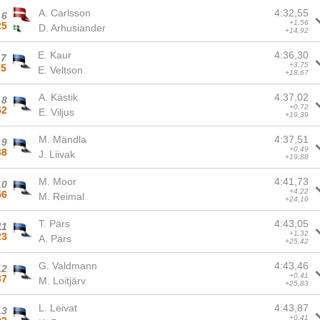
A. Carlsson
4:32,55
6
+1,56
25
D. Arhusiander
+14,92
E. Kaur
4:36,30
7
+3,75
5
E. Veltson
+18,67
A. Kästik
4:37,02
8
+0,72
52
E. Viljus
+19,39
M. Mändla
4:37,51
9
+0,49
38
J. Liivak
+19,88
M. Moor
4:41,73
10
+4,22
56
M. Reimal
+24,10
T. Pärs
4:43,05
11
+1,32
23
A. Pärs
+25,42
G. Valdmann
4:43,46
12
+0,41
37
M. Loitjärv
+25,83
L. Leivat
4:43,87
13
+0,41