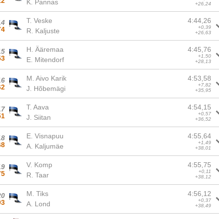
22
K. Pannas
+26,24
T. Veske
4:44,26
14
+0,39
74
R. Kaljuste
+26,63
H. Ääremaa
4:45,76
15
+1,50
53
E. Mitendorf
+28,13
M. Aivo Karik
4:53,58
16
+7,82
62
J. Hõbemägi
+35,95
T. Aava
4:54,15
17
+0,57
51
J. Siitan
+36,52
E. Visnapuu
4:55,64
18
+1,49
68
A. Kaljumäe
+38,01
V. Komp
4:55,75
19
+0,11
75
R. Taar
+38,12
M. Tiks
4:56,12
20
+0,37
93
A. Lond
+38,49