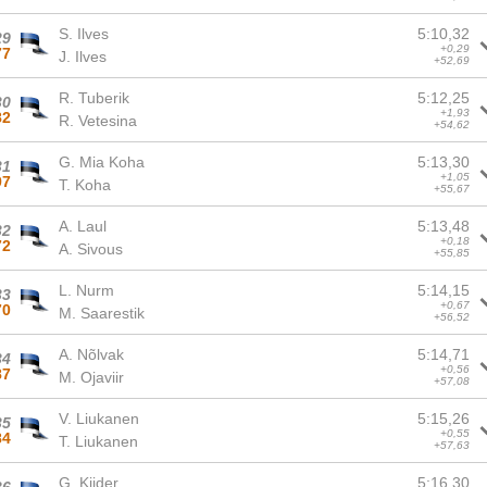
S. Ilves
5:10,32
29
+0,29
77
J. Ilves
+52,69
R. Tuberik
5:12,25
30
+1,93
82
R. Vetesina
+54,62
G. Mia Koha
5:13,30
31
+1,05
97
T. Koha
+55,67
A. Laul
5:13,48
32
+0,18
72
A. Sivous
+55,85
L. Nurm
5:14,15
33
+0,67
70
M. Saarestik
+56,52
A. Nõlvak
5:14,71
34
+0,56
87
M. Ojaviir
+57,08
V. Liukanen
5:15,26
35
+0,55
84
T. Liukanen
+57,63
G. Kiider
5:16,30