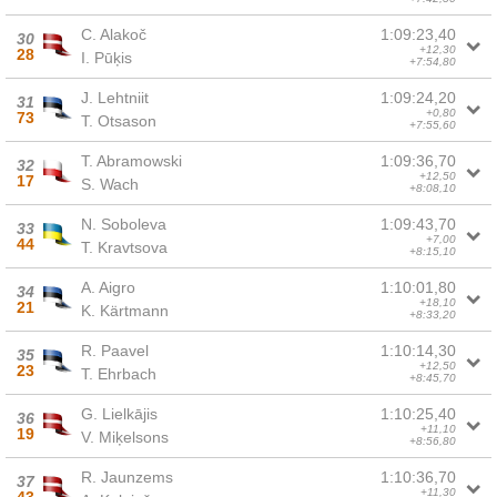
C. Alakoč
1:09:23,40
30
+12,30
28
I. Pūķis
+7:54,80
J. Lehtniit
1:09:24,20
31
+0,80
73
T. Otsason
+7:55,60
T. Abramowski
1:09:36,70
32
+12,50
17
S. Wach
+8:08,10
N. Soboleva
1:09:43,70
33
+7,00
44
T. Kravtsova
+8:15,10
A. Aigro
1:10:01,80
34
+18,10
21
K. Kärtmann
+8:33,20
R. Paavel
1:10:14,30
35
+12,50
23
T. Ehrbach
+8:45,70
G. Lielkājis
1:10:25,40
36
+11,10
19
V. Miķelsons
+8:56,80
R. Jaunzems
1:10:36,70
37
+11,30