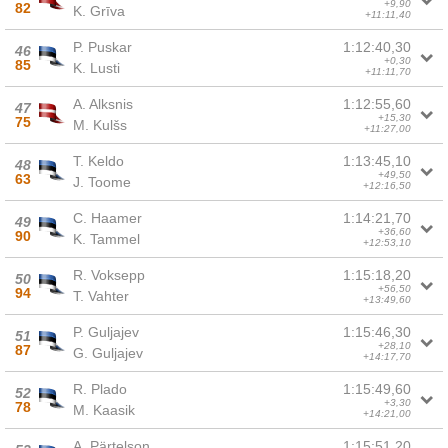
+9,90
82
K. Grīva
+11:11,40
P. Puskar
1:12:40,30
46
+0,30
85
K. Lusti
+11:11,70
A. Alksnis
1:12:55,60
47
+15,30
75
M. Kulšs
+11:27,00
T. Keldo
1:13:45,10
48
+49,50
63
J. Toome
+12:16,50
C. Haamer
1:14:21,70
49
+36,60
90
K. Tammel
+12:53,10
R. Voksepp
1:15:18,20
50
+56,50
94
T. Vahter
+13:49,60
P. Guljajev
1:15:46,30
51
+28,10
87
G. Guljajev
+14:17,70
R. Plado
1:15:49,60
52
+3,30
78
M. Kaasik
+14:21,00
A. Pärtelson
1:15:51,20