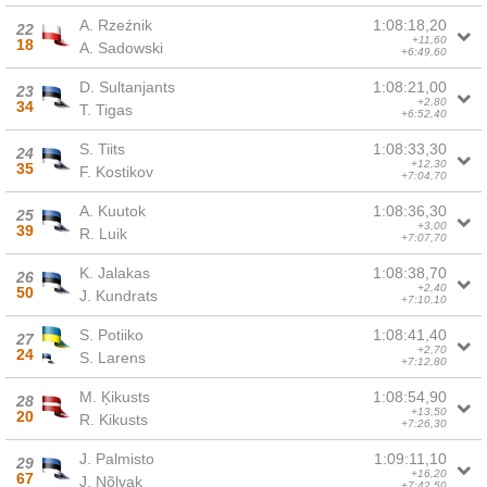
A. Rzeźnik
1:08:18,20
22
+11,60
18
A. Sadowski
+6:49,60
D. Sultanjants
1:08:21,00
23
+2,80
34
T. Tigas
+6:52,40
S. Tiits
1:08:33,30
24
+12,30
35
F. Kostikov
+7:04,70
A. Kuutok
1:08:36,30
25
+3,00
39
R. Luik
+7:07,70
K. Jalakas
1:08:38,70
26
+2,40
50
J. Kundrats
+7:10,10
S. Potiiko
1:08:41,40
27
+2,70
24
S. Larens
+7:12,80
M. Ķikusts
1:08:54,90
28
+13,50
20
R. Kikusts
+7:26,30
J. Palmisto
1:09:11,10
29
+16,20
67
J. Nõlvak
+7:42,50