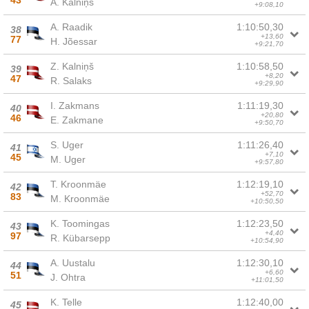
43
A. Kalniņš
+9:08,10
A. Raadik
1:10:50,30
38
+13,60
77
H. Jõessar
+9:21,70
Z. Kalniņš
1:10:58,50
39
+8,20
47
R. Salaks
+9:29,90
I. Zakmans
1:11:19,30
40
+20,80
46
E. Zakmane
+9:50,70
S. Uger
1:11:26,40
41
+7,10
45
M. Uger
+9:57,80
T. Kroonmäe
1:12:19,10
42
+52,70
83
M. Kroonmäe
+10:50,50
K. Toomingas
1:12:23,50
43
+4,40
97
R. Kübarsepp
+10:54,90
A. Uustalu
1:12:30,10
44
+6,60
51
J. Ohtra
+11:01,50
K. Telle
1:12:40,00
45