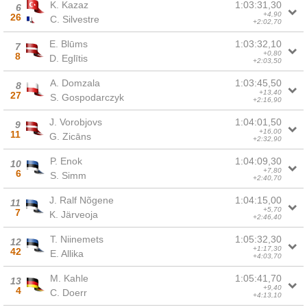
K. Kazaz
1:03:31,30
6
+4,90
26
C. Silvestre
+2:02,70
E. Blūms
1:03:32,10
7
+0,80
8
D. Eglītis
+2:03,50
A. Domzala
1:03:45,50
8
+13,40
27
S. Gospodarczyk
+2:16,90
J. Vorobjovs
1:04:01,50
9
+16,00
11
G. Zicāns
+2:32,90
P. Enok
1:04:09,30
10
+7,80
6
S. Simm
+2:40,70
J. Ralf Nõgene
1:04:15,00
11
+5,70
7
K. Järveoja
+2:46,40
T. Niinemets
1:05:32,30
12
+1:17,30
42
E. Allika
+4:03,70
M. Kahle
1:05:41,70
13
+9,40
4
C. Doerr
+4:13,10