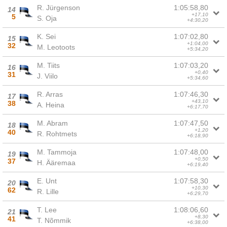
R. Jürgenson
1:05:58,80
14
+17,10
5
S. Oja
+4:30,20
K. Sei
1:07:02,80
15
+1:04,00
32
M. Leotoots
+5:34,20
M. Tiits
1:07:03,20
16
+0,40
31
J. Viilo
+5:34,60
R. Arras
1:07:46,30
17
+43,10
38
A. Heina
+6:17,70
M. Abram
1:07:47,50
18
+1,20
40
R. Rohtmets
+6:18,90
M. Tammoja
1:07:48,00
19
+0,50
37
H. Ääremaa
+6:19,40
E. Unt
1:07:58,30
20
+10,30
62
R. Lille
+6:29,70
T. Lee
1:08:06,60
21
+8,30
41
T. Nõmmik
+6:38,00