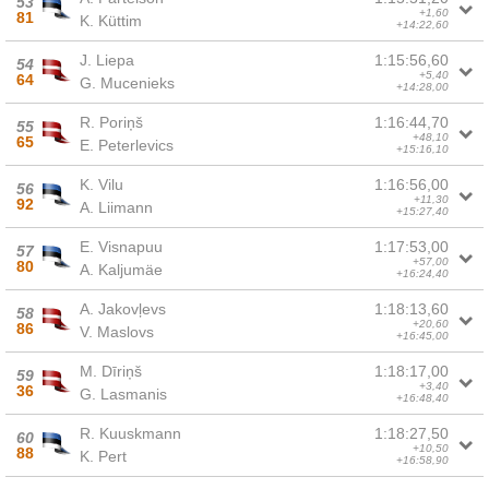
53
+1,60
81
K. Küttim
+14:22,60
J. Liepa
1:15:56,60
54
+5,40
64
G. Mucenieks
+14:28,00
R. Poriņš
1:16:44,70
55
+48,10
65
E. Peterlevics
+15:16,10
K. Vilu
1:16:56,00
56
+11,30
92
A. Liimann
+15:27,40
E. Visnapuu
1:17:53,00
57
+57,00
80
A. Kaljumäe
+16:24,40
A. Jakovļevs
1:18:13,60
58
+20,60
86
V. Maslovs
+16:45,00
M. Dīriņš
1:18:17,00
59
+3,40
36
G. Lasmanis
+16:48,40
R. Kuuskmann
1:18:27,50
60
+10,50
88
K. Pert
+16:58,90