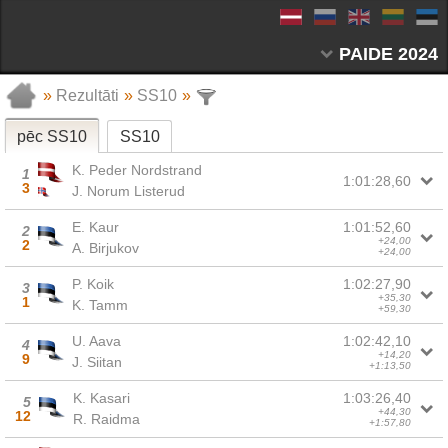
PAIDE 2024
»
Rezultāti
»
SS10
»
pēc SS10
SS10
K. Peder Nordstrand
1
1:01:28,60
3
J. Norum Listerud
E. Kaur
1:01:52,60
2
+24,00
2
A. Birjukov
+24,00
P. Koik
1:02:27,90
3
+35,30
1
K. Tamm
+59,30
U. Aava
1:02:42,10
4
+14,20
9
J. Siitan
+1:13,50
K. Kasari
1:03:26,40
5
+44,30
12
R. Raidma
+1:57,80