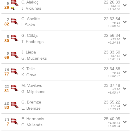
C. Alakoç
22:26,39
6
+34,06
26
J. Vičiūnas
+1:54,38
G. Ābelītis
22:32,54
7
+6,15
82
I. Sloka
+2:00,53
G. Cēlājs
22:56,34
8
+23,80
80
T. Freibergs
+2:24,33
J. Liepa
23:33,50
9
+37,16
66
G. Mucenieks
+3:01,49
K. Telle
23:34,38
10
+0,88
77
K. Grīva
+3:02,37
M. Vavilovs
23:37,48
11
+3,10
81
G. Miķelsons
+3:05,47
G. Bremze
23:55,22
12
+17,74
83
E. Bremze
+3:23,21
E. Hermanis
25:40,95
13
+1:45,73
7
G. Veilands
+5:08,94