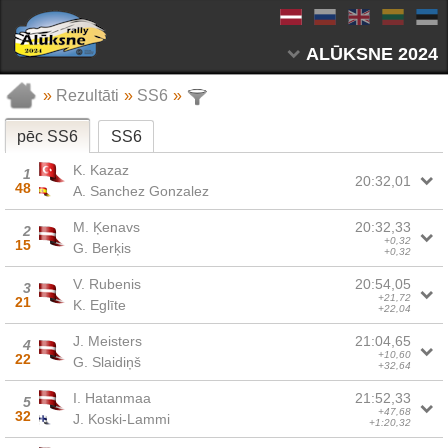
ALŪKSNE 2024
»
Rezultāti
»
SS6
»
pēc SS6
SS6
K. Kazaz
1
20:32,01
48
A. Sanchez Gonzalez
M. Ķenavs
20:32,33
2
+0,32
15
G. Berķis
+0,32
V. Rubenis
20:54,05
3
+21,72
21
K. Eglīte
+22,04
J. Meisters
21:04,65
4
+10,60
22
G. Slaidiņš
+32,64
I. Hatanmaa
21:52,33
5
+47,68
32
J. Koski-Lammi
+1:20,32