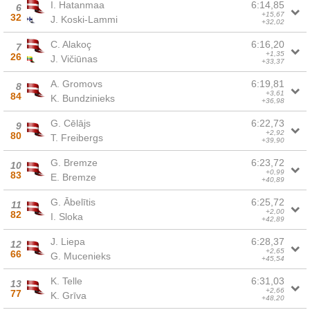
I. Hatanmaa
6:14,85
6
+15,67
32
J. Koski-Lammi
+32,02
C. Alakoç
6:16,20
7
+1,35
26
J. Vičiūnas
+33,37
A. Gromovs
6:19,81
8
+3,61
84
K. Bundzinieks
+36,98
G. Cēlājs
6:22,73
9
+2,92
80
T. Freibergs
+39,90
G. Bremze
6:23,72
10
+0,99
83
E. Bremze
+40,89
G. Ābelītis
6:25,72
11
+2,00
82
I. Sloka
+42,89
J. Liepa
6:28,37
12
+2,65
66
G. Mucenieks
+45,54
K. Telle
6:31,03
13
+2,66
77
K. Grīva
+48,20