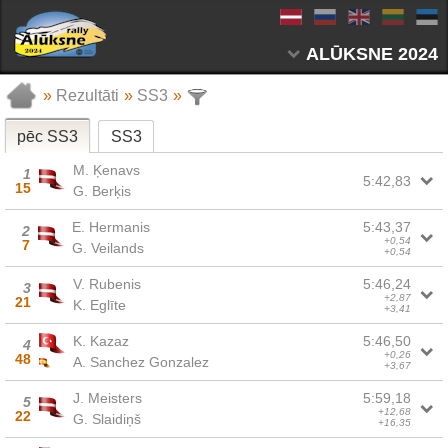
ALŪKSNE 2024
»
Rezultāti
»
SS3
»
pēc SS3
SS3
M. Ķenavs
1
5:42,83
15
G. Berķis
E. Hermanis
5:43,37
2
+0,54
7
G. Veilands
+0,54
V. Rubenis
5:46,24
3
+2,87
21
K. Eglīte
+3,41
K. Kazaz
5:46,50
4
+0,26
48
A. Sanchez Gonzalez
+3,67
J. Meisters
5:59,18
5
+12,68
22
G. Slaidiņš
+16,35