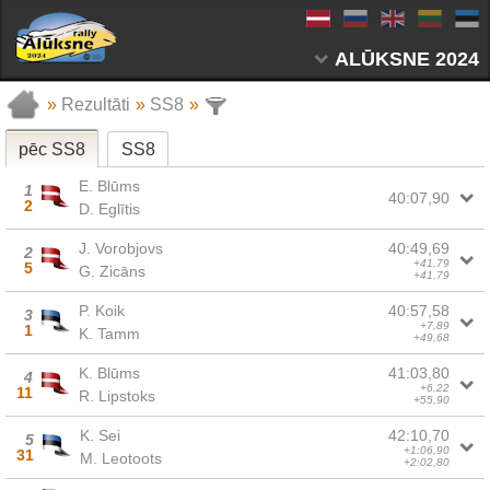
ALŪKSNE 2024
»
Rezultāti
»
SS8
»
pēc SS8
SS8
E. Blūms
1
40:07,90
2
D. Eglītis
J. Vorobjovs
40:49,69
2
+41,79
5
G. Zicāns
+41,79
P. Koik
40:57,58
3
+7,89
1
K. Tamm
+49,68
K. Blūms
41:03,80
4
+6,22
11
R. Lipstoks
+55,90
K. Sei
42:10,70
5
+1:06,90
31
M. Leotoots
+2:02,80