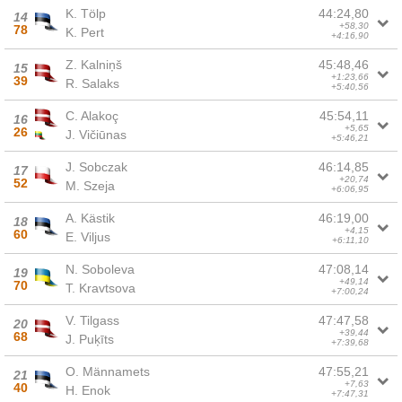
K. Tölp
44:24,80
14
+58,30
78
K. Pert
+4:16,90
Z. Kalniņš
45:48,46
15
+1:23,66
39
R. Salaks
+5:40,56
C. Alakoç
45:54,11
16
+5,65
26
J. Vičiūnas
+5:46,21
J. Sobczak
46:14,85
17
+20,74
52
M. Szeja
+6:06,95
A. Kästik
46:19,00
18
+4,15
60
E. Viljus
+6:11,10
N. Soboleva
47:08,14
19
+49,14
70
T. Kravtsova
+7:00,24
V. Tilgass
47:47,58
20
+39,44
68
J. Puķīts
+7:39,68
O. Männamets
47:55,21
21
+7,63
40
H. Enok
+7:47,31