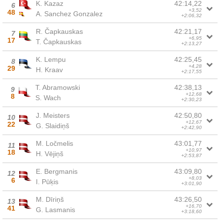
K. Kazaz
42:14,22
6
+3,52
48
A. Sanchez Gonzalez
+2:06,32
R. Čapkauskas
42:21,17
7
+6,95
17
T. Čapkauskas
+2:13,27
K. Lempu
42:25,45
8
+4,28
29
H. Kraav
+2:17,55
T. Abramowski
42:38,13
9
+12,68
8
S. Wach
+2:30,23
J. Meisters
42:50,80
10
+12,67
22
G. Slaidiņš
+2:42,90
M. Ločmelis
43:01,77
11
+10,97
18
H. Vējiņš
+2:53,87
E. Bergmanis
43:09,80
12
+8,03
6
I. Pūķis
+3:01,90
M. Dīriņš
43:26,50
13
+16,70
41
G. Lasmanis
+3:18,60