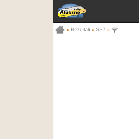
»
Rezultāti
»
SS7
»