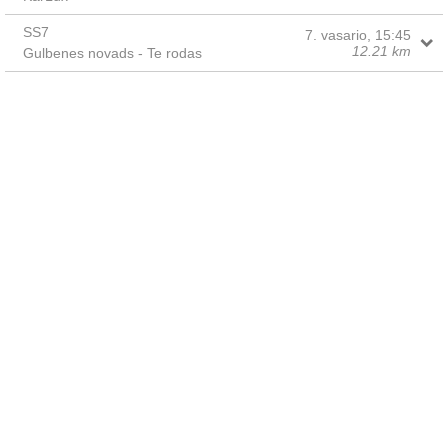
SS7
7. vasario, 15:45
12.21 km
Gulbenes novads - Te rodas