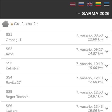
SARMA 2026
»
Greičio ruože
SS1
7. vasario, 08:53
12.60 km
Grantiņi-1
SS2
7. vasario, 09:27
14.87 km
Avoti
SS3
7. vasario, 10:19
15.06 km
Ķelmēni
SS4
7. vasario, 12:19
12.60 km
Ravita 27
SS5
7. vasario, 12:53
14.87 km
Beger Technic
SS6
7. vasario, 13:45
15.06 km
KarLux