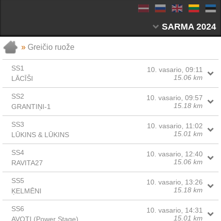
SARMA 2024
»
Greičio ruože
SS1
10. vasario, 09:11
15.06 km
LĀCĪŠI
SS2
10. vasario, 09:57
15.18 km
GRANTIŅI-1
SS3
10. vasario, 11:02
15.01 km
LŪKINS & LŪKINS
SS4
10. vasario, 12:40
15.06 km
RAVITA27
SS5
10. vasario, 13:26
15.18 km
ĶELMĒNI
SS6
10. vasario, 14:31
15.01 km
AVOTI (Power Stage)