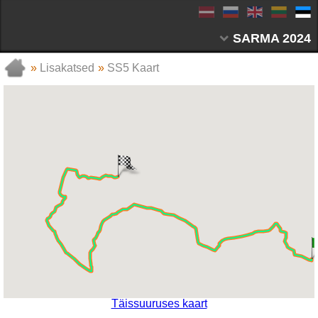
SARMA 2024
»
Lisakatsed
»
SS5 Kaart
Täissuuruses kaart