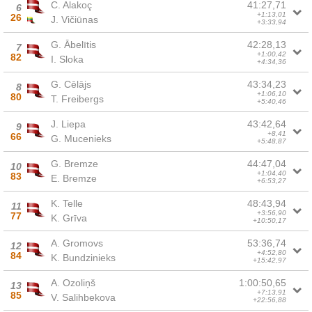
C. Alakoç
41:27,71
6
+1:13,01
26
J. Vičiūnas
+3:33,94
G. Ābelītis
42:28,13
7
+1:00,42
82
I. Sloka
+4:34,36
G. Cēlājs
43:34,23
8
+1:06,10
80
T. Freibergs
+5:40,46
J. Liepa
43:42,64
9
+8,41
66
G. Mucenieks
+5:48,87
G. Bremze
44:47,04
10
+1:04,40
83
E. Bremze
+6:53,27
K. Telle
48:43,94
11
+3:56,90
77
K. Grīva
+10:50,17
A. Gromovs
53:36,74
12
+4:52,80
84
K. Bundzinieks
+15:42,97
A. Ozoliņš
1:00:50,65
13
+7:13,91
85
V. Salihbekova
+22:56,88