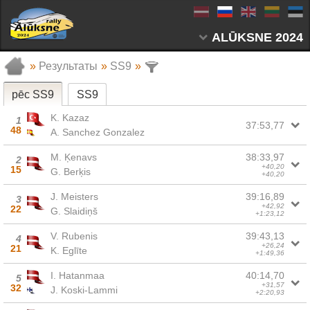
ALŪKSNE 2024
»
Результаты
»
SS9
»
pēc SS9
SS9
K. Kazaz
1
37:53,77
48
A. Sanchez Gonzalez
M. Ķenavs
38:33,97
2
+40,20
15
G. Berķis
+40,20
J. Meisters
39:16,89
3
+42,92
22
G. Slaidiņš
+1:23,12
V. Rubenis
39:43,13
4
+26,24
21
K. Eglīte
+1:49,36
I. Hatanmaa
40:14,70
5
+31,57
32
J. Koski-Lammi
+2:20,93