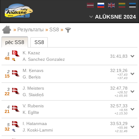
ALŪKSNE 2024
»
Результаты
»
SS8
»
pēc SS8
SS8
K. Kazaz
1
31:41,83
48
A. Sanchez Gonzalez
M. Ķenavs
32:19,26
2
+37,43
15
G. Berķis
+37,43
J. Meisters
32:47,78
3
+28,52
22
G. Slaidiņš
+1:05,95
V. Rubenis
32:57,33
4
+9,55
21
K. Eglīte
+1:15,50
I. Hatanmaa
33:53,29
5
+55,96
32
J. Koski-Lammi
+2:11,46