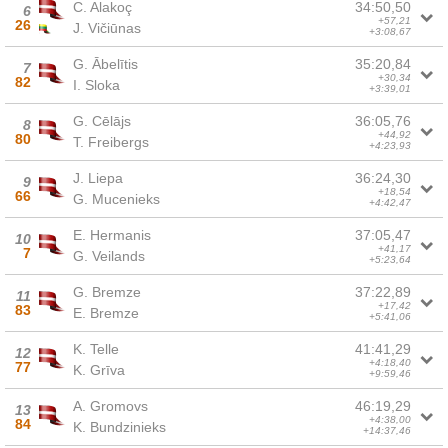
C. Alakoç
34:50,50
6
+57,21
26
J. Vičiūnas
+3:08,67
G. Ābelītis
35:20,84
7
+30,34
82
I. Sloka
+3:39,01
G. Cēlājs
36:05,76
8
+44,92
80
T. Freibergs
+4:23,93
J. Liepa
36:24,30
9
+18,54
66
G. Mucenieks
+4:42,47
E. Hermanis
37:05,47
10
+41,17
7
G. Veilands
+5:23,64
G. Bremze
37:22,89
11
+17,42
83
E. Bremze
+5:41,06
K. Telle
41:41,29
12
+4:18,40
77
K. Grīva
+9:59,46
A. Gromovs
46:19,29
13
+4:38,00
84
K. Bundzinieks
+14:37,46