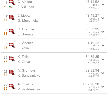
C. Alakoç
47:14,52
6
+40,68
26
J. Vičiūnas
+4:13,10
J. Liepa
49:43,27
7
+2:28,75
66
G. Mucenieks
+6:41,85
G. Bremze
50:53,95
8
+1:10,68
83
E. Bremze
+7:52,53
G. Ābelītis
51:19,12
9
+25,17
82
I. Sloka
+8:17,70
K. Telle
54:39,85
10
+3:20,73
77
K. Grīva
+11:38,43
A. Gromovs
59:31,94
11
+4:52,09
84
K. Bundzinieks
+16:30,52
A. Ozoliņš
1:07:28,38
12
+7:56,44
85
V. Salihbekova
+24:26,96