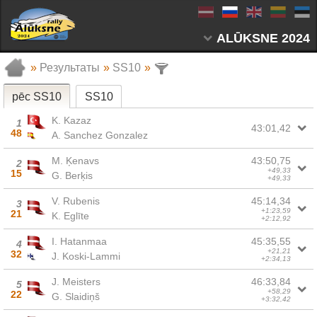
ALŪKSNE 2024
»
Результаты
»
SS10
»
pēc SS10
SS10
K. Kazaz
1
43:01,42
48
A. Sanchez Gonzalez
M. Ķenavs
43:50,75
2
+49,33
15
G. Berķis
+49,33
V. Rubenis
45:14,34
3
+1:23,59
21
K. Eglīte
+2:12,92
I. Hatanmaa
45:35,55
4
+21,21
32
J. Koski-Lammi
+2:34,13
J. Meisters
46:33,84
5
+58,29
22
G. Slaidiņš
+3:32,42