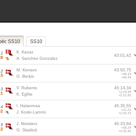
pēc SS10
SS10
K. Kazaz
1
43:01,42
48
A. Sanchez Gonzalez
M. Ķenavs
43:50,75
2
+49,33
15
G. Berķis
+49,33
V. Rubenis
45:14,34
3
+1:23,59
21
K. Eglīte
+2:12,92
I. Hatanmaa
45:35,55
4
+21,21
32
J. Koski-Lammi
+2:34,13
J. Meisters
46:33,84
5
+58,29
22
G. Slaidiņš
+3:32,42