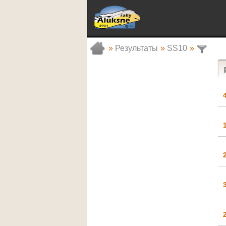
»
Результаты
»
SS10
»