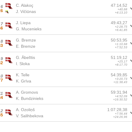
C. Alakoç
47:14,52
6
+40,68
26
J. Vičiūnas
+4:13,10
J. Liepa
49:43,27
7
+2:28,75
66
G. Mucenieks
+6:41,85
G. Bremze
50:53,95
8
+1:10,68
83
E. Bremze
+7:52,53
G. Ābelītis
51:19,12
9
+25,17
82
I. Sloka
+8:17,70
K. Telle
54:39,85
10
+3:20,73
77
K. Grīva
+11:38,43
A. Gromovs
59:31,94
11
+4:52,09
84
K. Bundzinieks
+16:30,52
A. Ozoliņš
1:07:28,38
12
+7:56,44
85
V. Salihbekova
+24:26,96