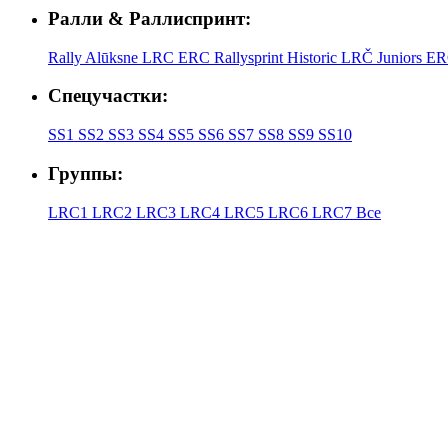
Ралли & Раллиспринт:
Rally Alūksne
LRC
ERC
Rallysprint
Historic
LRČ Juniors
ER
Спецучастки:
SS1
SS2
SS3
SS4
SS5
SS6
SS7
SS8
SS9
SS10
Группы:
LRC1
LRC2
LRC3
LRC4
LRC5
LRC6
LRC7
Все