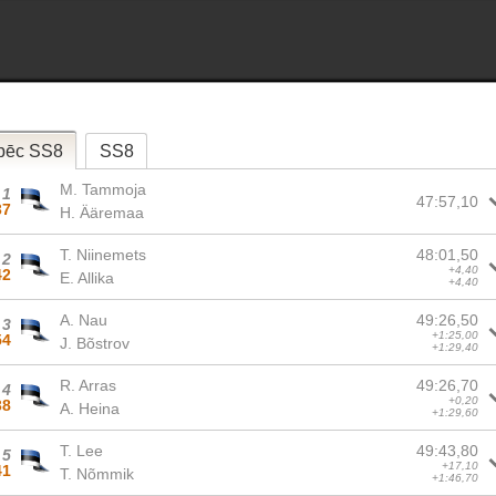
pēc SS8
SS8
M. Tammoja
1
47:57,10
37
H. Ääremaa
T. Niinemets
48:01,50
2
+4,40
42
E. Allika
+4,40
A. Nau
49:26,50
3
+1:25,00
54
J. Bõstrov
+1:29,40
R. Arras
49:26,70
4
+0,20
38
A. Heina
+1:29,60
T. Lee
49:43,80
5
+17,10
41
T. Nõmmik
+1:46,70