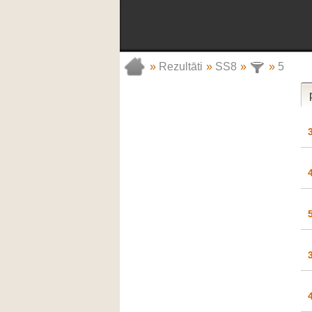
»
Rezultāti
»
SS8
»
»
5