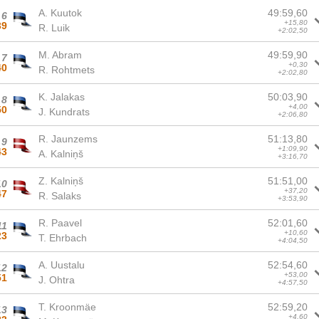
A. Kuutok
49:59,60
6
+15,80
39
R. Luik
+2:02,50
M. Abram
49:59,90
7
+0,30
40
R. Rohtmets
+2:02,80
K. Jalakas
50:03,90
8
+4,00
50
J. Kundrats
+2:06,80
R. Jaunzems
51:13,80
9
+1:09,90
43
A. Kalniņš
+3:16,70
Z. Kalniņš
51:51,00
10
+37,20
47
R. Salaks
+3:53,90
R. Paavel
52:01,60
11
+10,60
23
T. Ehrbach
+4:04,50
A. Uustalu
52:54,60
12
+53,00
51
J. Ohtra
+4:57,50
T. Kroonmäe
52:59,20
13
+4,60