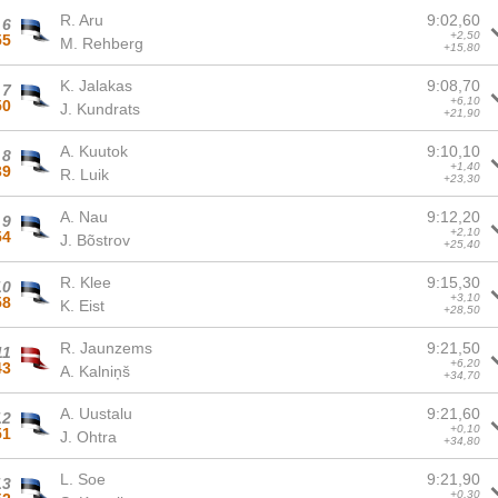
R. Aru
9:02,60
6
+2,50
55
M. Rehberg
+15,80
K. Jalakas
9:08,70
7
+6,10
50
J. Kundrats
+21,90
A. Kuutok
9:10,10
8
+1,40
39
R. Luik
+23,30
A. Nau
9:12,20
9
+2,10
54
J. Bõstrov
+25,40
R. Klee
9:15,30
10
+3,10
58
K. Eist
+28,50
R. Jaunzems
9:21,50
11
+6,20
43
A. Kalniņš
+34,70
A. Uustalu
9:21,60
12
+0,10
51
J. Ohtra
+34,80
L. Soe
9:21,90
13
+0,30