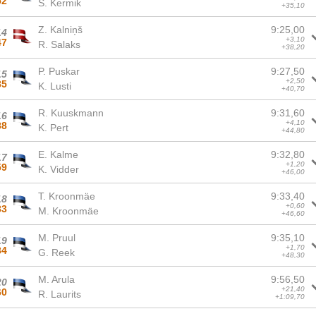
52
S. Kermik
+35,10
Z. Kalniņš
9:25,00
14
+3,10
47
R. Salaks
+38,20
P. Puskar
9:27,50
15
+2,50
85
K. Lusti
+40,70
R. Kuuskmann
9:31,60
16
+4,10
88
K. Pert
+44,80
E. Kalme
9:32,80
17
+1,20
59
K. Vidder
+46,00
T. Kroonmäe
9:33,40
18
+0,60
83
M. Kroonmäe
+46,60
M. Pruul
9:35,10
19
+1,70
84
G. Reek
+48,30
M. Arula
9:56,50
20
+21,40
60
R. Laurits
+1:09,70