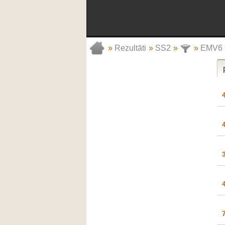
»
Rezultāti
»
SS2
»
»
EMV6