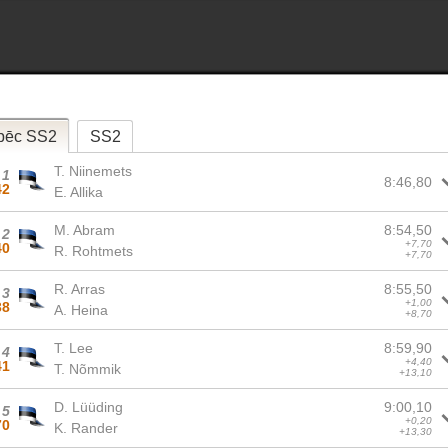
pēc SS2
SS2
T. Niinemets
1
8:46,80
42
E. Allika
M. Abram
8:54,50
2
+7,70
40
R. Rohtmets
+7,70
R. Arras
8:55,50
3
+1,00
38
A. Heina
+8,70
T. Lee
8:59,90
4
+4,40
41
T. Nõmmik
+13,10
D. Lüüding
9:00,10
5
+0,20
70
K. Rander
+13,30