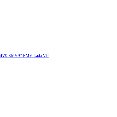
MV9
EMV9*
EMV Lada
Visi