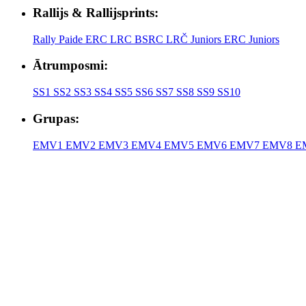
Rallijs & Rallijsprints:
Rally Paide
ERC
LRC
BSRC
LRČ Juniors
ERC Juniors
Ātrumposmi:
SS1
SS2
SS3
SS4
SS5
SS6
SS7
SS8
SS9
SS10
Grupas:
EMV1
EMV2
EMV3
EMV4
EMV5
EMV6
EMV7
EMV8
E