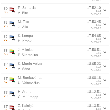
R. Sirmacis
17:52,10
30
+1,44
36
A. Bite
+2:02,48
M. Tiits
17:53,45
31
+1,35
28
J. Viilo
+2:03,83
K. Lempu
17:54,65
32
+1,20
27
H. Kraav
+2:05,03
J. Miknius
17:58,51
33
+3,86
58
P. Skarbalius
+2:08,89
K. Martin Volver
18:05,23
34
+6,72
7
A. Sõna
+2:15,61
M. Bartkuvėnas
18:08,18
35
+2,95
57
U. Vainevičius
+2:18,56
H. Arendi
18:12,51
36
+4,33
29
G. Müürsepp
+2:22,89
Z. Kalniņš
18:13,51
37
+1,00