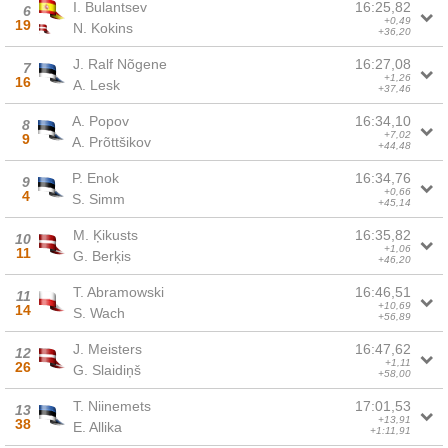
I. Bulantsev
16:25,82
6
+0,49
19
N. Kokins
+36,20
J. Ralf Nõgene
16:27,08
7
+1,26
16
A. Lesk
+37,46
A. Popov
16:34,10
8
+7,02
9
A. Prõttšikov
+44,48
P. Enok
16:34,76
9
+0,66
4
S. Simm
+45,14
M. Ķikusts
16:35,82
10
+1,06
11
G. Berķis
+46,20
T. Abramowski
16:46,51
11
+10,69
14
S. Wach
+56,89
J. Meisters
16:47,62
12
+1,11
26
G. Slaidiņš
+58,00
T. Niinemets
17:01,53
13
+13,91
38
E. Allika
+1:11,91