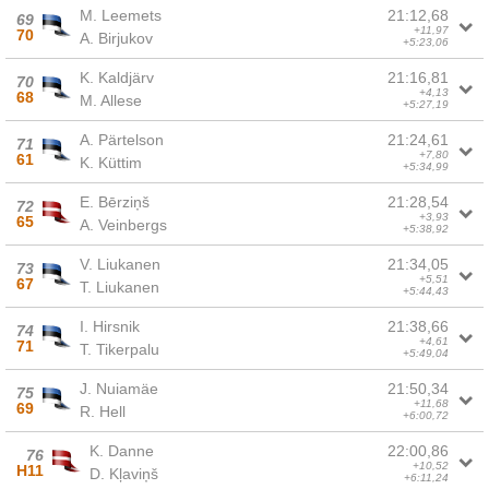
M. Leemets
21:12,68
69
+11,97
70
A. Birjukov
+5:23,06
K. Kaldjärv
21:16,81
70
+4,13
68
M. Allese
+5:27,19
A. Pärtelson
21:24,61
71
+7,80
61
K. Küttim
+5:34,99
E. Bērziņš
21:28,54
72
+3,93
65
A. Veinbergs
+5:38,92
V. Liukanen
21:34,05
73
+5,51
67
T. Liukanen
+5:44,43
I. Hirsnik
21:38,66
74
+4,61
71
T. Tikerpalu
+5:49,04
J. Nuiamäe
21:50,34
75
+11,68
69
R. Hell
+6:00,72
K. Danne
22:00,86
76
+10,52
H11
D. Kļaviņš
+6:11,24