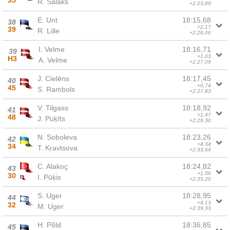
35
R. Salaks
+2:23,89
E. Unt
18:15,68
38
+2,17
39
R. Lille
+2:26,06
I. Velme
18:16,71
39
+1,03
H3
A. Velme
+2:27,09
J. Cielēns
18:17,45
40
+0,74
45
S. Rambols
+2:27,83
V. Tilgass
18:18,92
41
+1,47
48
J. Puķīts
+2:29,30
N. Soboleva
18:23,26
42
+4,34
34
T. Kravtsova
+2:33,64
C. Alakoç
18:24,82
43
+1,56
30
I. Pūķis
+2:35,20
S. Uger
18:28,95
44
+4,13
32
M. Uger
+2:39,33
H. Põld
18:36,85
45