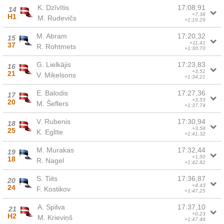
K. Dzīvītis
17:08,91
14
+7,38
H1
M. Rudevičs
+1:19,29
M. Abram
17:20,32
15
+11,41
37
R. Rohtmets
+1:30,70
G. Lielkājis
17:23,83
16
+3,51
21
V. Miķelsons
+1:34,21
E. Balodis
17:27,36
17
+3,53
20
M. Šeflers
+1:37,74
V. Rubenis
17:30,94
18
+3,58
25
K. Eglīte
+1:41,32
M. Murakas
17:32,44
19
+1,50
18
R. Nagel
+1:42,82
S. Tiits
17:36,87
20
+4,43
24
F. Kostikov
+1:47,25
A. Spilva
17:37,10
21
+0,23
H2
M. Krieviņš
+1:47,48