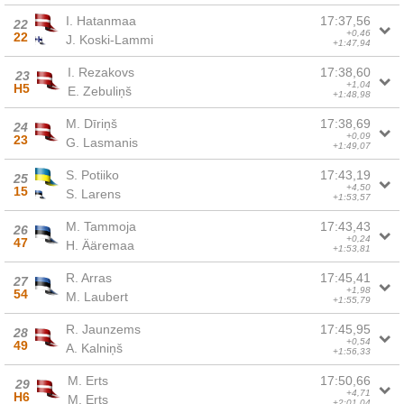
I. Hatanmaa
17:37,56
22
+0,46
22
J. Koski-Lammi
+1:47,94
I. Rezakovs
17:38,60
23
+1,04
H5
E. Zebuliņš
+1:48,98
M. Dīriņš
17:38,69
24
+0,09
23
G. Lasmanis
+1:49,07
S. Potiiko
17:43,19
25
+4,50
15
S. Larens
+1:53,57
M. Tammoja
17:43,43
26
+0,24
47
H. Ääremaa
+1:53,81
R. Arras
17:45,41
27
+1,98
54
M. Laubert
+1:55,79
R. Jaunzems
17:45,95
28
+0,54
49
A. Kalniņš
+1:56,33
M. Erts
17:50,66
29
+4,71
H6
M. Erts
+2:01,04