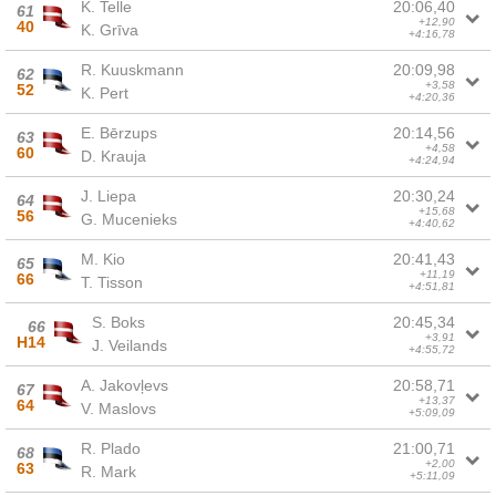
K. Telle
20:06,40
61
+12,90
40
K. Grīva
+4:16,78
R. Kuuskmann
20:09,98
62
+3,58
52
K. Pert
+4:20,36
E. Bērzups
20:14,56
63
+4,58
60
D. Krauja
+4:24,94
J. Liepa
20:30,24
64
+15,68
56
G. Mucenieks
+4:40,62
M. Kio
20:41,43
65
+11,19
66
T. Tisson
+4:51,81
S. Boks
20:45,34
66
+3,91
H14
J. Veilands
+4:55,72
A. Jakovļevs
20:58,71
67
+13,37
64
V. Maslovs
+5:09,09
R. Plado
21:00,71
68
+2,00
63
R. Mark
+5:11,09