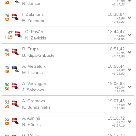
+7,90
53
R. Jansen
+2:47,23
I. Zakmans
18:38,84
46
+1,99
33
E. Zakmane
+2:49,22
O. Pavārs
18:44,47
47
+5,63
H15
N. Zavickis
+2:54,85
R. Trūps
18:51,42
48
+6,95
44
B. Klipa-Gribuste
+3:01,80
A. Metsaluik
18:55,44
49
+4,02
46
M. Liivaoja
+3:05,82
A. Vecvagars
19:05,88
50
+10,44
50
J. Sokolovs
+3:16,26
A. Gromovs
19:07,48
51
+1,60
59
K. Bundzinieks
+3:17,86
A. Auniņš
19:16,72
52
+9,24
88
R. Rūniks
+3:27,10
G. Cēlājs
19:17,78