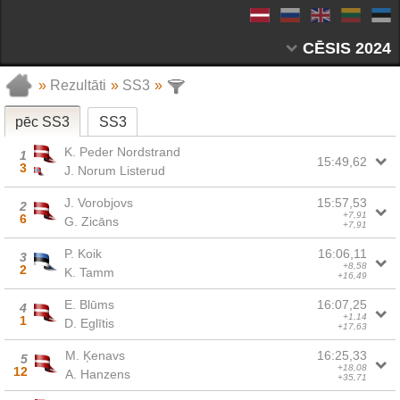
CĒSIS 2024
»
Rezultāti
»
SS3
»
pēc SS3
SS3
K. Peder Nordstrand
1
15:49,62
3
J. Norum Listerud
J. Vorobjovs
15:57,53
2
+7,91
6
G. Zicāns
+7,91
P. Koik
16:06,11
3
+8,58
2
K. Tamm
+16,49
E. Blūms
16:07,25
4
+1,14
1
D. Eglītis
+17,63
M. Ķenavs
16:25,33
5
+18,08
12
A. Hanzens
+35,71