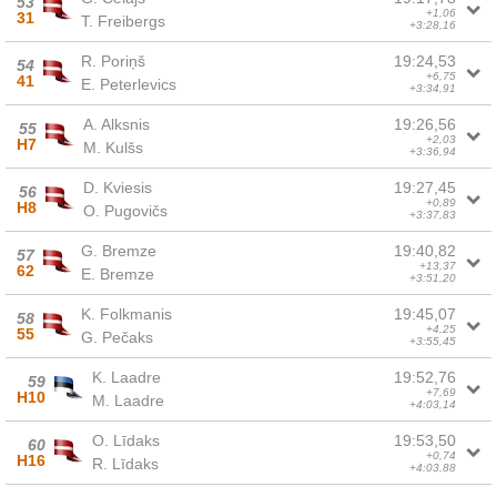
53
+1,06
31
T. Freibergs
+3:28,16
R. Poriņš
19:24,53
54
+6,75
41
E. Peterlevics
+3:34,91
A. Alksnis
19:26,56
55
+2,03
H7
M. Kulšs
+3:36,94
D. Kviesis
19:27,45
56
+0,89
H8
O. Pugovičs
+3:37,83
G. Bremze
19:40,82
57
+13,37
62
E. Bremze
+3:51,20
K. Folkmanis
19:45,07
58
+4,25
55
G. Pečaks
+3:55,45
K. Laadre
19:52,76
59
+7,69
H10
M. Laadre
+4:03,14
O. Līdaks
19:53,50
60
+0,74
H16
R. Līdaks
+4:03,88