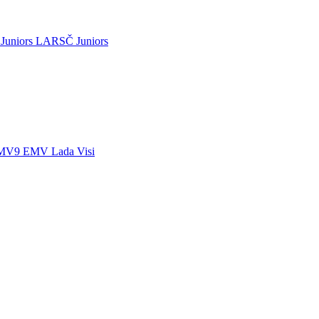
Juniors
LARSČ Juniors
MV9
EMV Lada
Visi