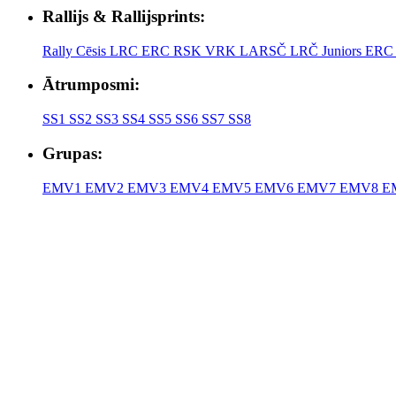
Rallijs & Rallijsprints:
Rally Cēsis
LRC
ERC
RSK
VRK
LARSČ
LRČ Juniors
ERC 
Ātrumposmi:
SS1
SS2
SS3
SS4
SS5
SS6
SS7
SS8
Grupas:
EMV1
EMV2
EMV3
EMV4
EMV5
EMV6
EMV7
EMV8
E