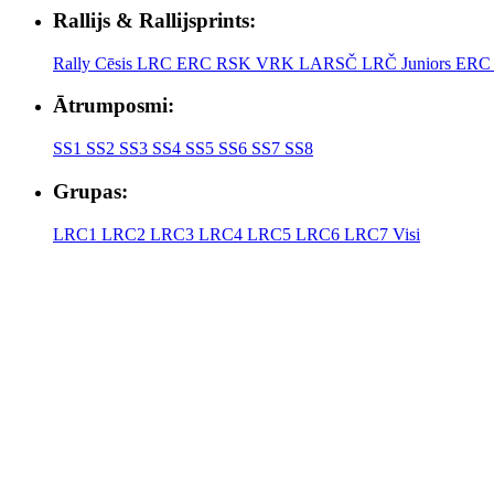
Rallijs & Rallijsprints:
Rally Cēsis
LRC
ERC
RSK
VRK
LARSČ
LRČ Juniors
ERC 
Ātrumposmi:
SS1
SS2
SS3
SS4
SS5
SS6
SS7
SS8
Grupas:
LRC1
LRC2
LRC3
LRC4
LRC5
LRC6
LRC7
Visi