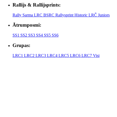
Rallijs & Rallijsprints:
Rally Sarma
LRC
BSRC
Rallysprint
Historic
LRČ Juniors
Ātrumposmi:
SS1
SS2
SS3
SS4
SS5
SS6
Grupas:
LRC1
LRC2
LRC3
LRC4
LRC5
LRC6
LRC7
Visi