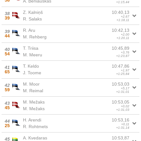
58
A. Beniauskas
+1:15,44
Z. Kalniņš
10:40,13
38
+2,67
39
R. Salaks
+1:18,11
R. Aru
10:42,13
39
+2,00
44
M. Rehberg
+1:20,11
T. Triisa
10:45,89
40
+3,76
54
M. Meeru
+1:23,87
T. Keldo
10:47,86
41
+1,97
65
J. Toome
+1:25,84
M. Moor
10:53,03
42
+5,17
59
M. Reimal
+1:31,01
M. Mežaks
10:53,05
43
+0,02
45
M. Mežaks
+1:31,03
H. Arendi
10:53,16
44
+0,11
25
R. Rohtmets
+1:31,14
A. Kvedaras
10:53,87
45