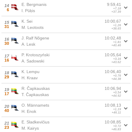
E. Bergmanis
9:59,41
14
+7,18
6
I. Pūķis
+37,39
K. Sei
10:00,67
15
+1,26
31
M. Leotoots
+38,65
J. Ralf Nõgene
10:02,48
16
+1,81
30
A. Lesk
+40,46
P. Krotoszyński
10:05,64
17
+3,16
16
A. Sadowski
+43,62
K. Lempu
10:06,40
18
+0,76
29
H. Kraav
+44,38
R. Čapkauskas
10:06,94
19
+0,54
17
T. Čapkauskas
+44,92
O. Männamets
10:08,13
20
+1,19
40
H. Enok
+46,11
E. Sladkevičius
10:08,85
21
+0,72
23
M. Kairys
+46,83