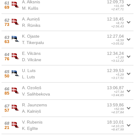
A. Alksnis
12:09,73
61
+31,00
69
M. Kulšs
+2:47,71
A. Auniņš
12:18,45
62
+8,72
73
R. Rūniks
+2:56,43
K. Ojaste
12:27,04
63
+8,59
63
T. Tikerpalu
+3:05,02
E. Vilcāns
12:34,24
64
+7,20
76
D. Vilcāne
+3:12,22
U. Luts
12:39,53
65
+5,29
50
L. Luts
+3:17,51
A. Ozoliņš
13:06,87
66
+27,34
85
V. Salihbekova
+3:44,85
R. Jaunzems
13:59,86
67
+52,99
57
A. Kalniņš
+4:37,84
V. Rubenis
18:10,01
68
+4:10,15
21
K. Eglīte
+8:47,99