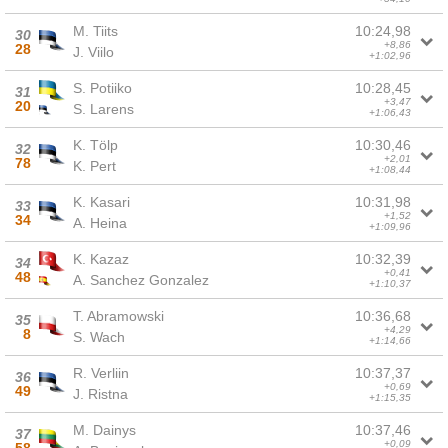
M. Tiits
10:24,98
30
+8,86
28
J. Viilo
+1:02,96
S. Potiiko
10:28,45
31
+3,47
20
S. Larens
+1:06,43
K. Tölp
10:30,46
32
+2,01
78
K. Pert
+1:08,44
K. Kasari
10:31,98
33
+1,52
34
A. Heina
+1:09,96
K. Kazaz
10:32,39
34
+0,41
48
A. Sanchez Gonzalez
+1:10,37
T. Abramowski
10:36,68
35
+4,29
8
S. Wach
+1:14,66
R. Verliin
10:37,37
36
+0,69
49
J. Ristna
+1:15,35
M. Dainys
10:37,46
37
+0,09