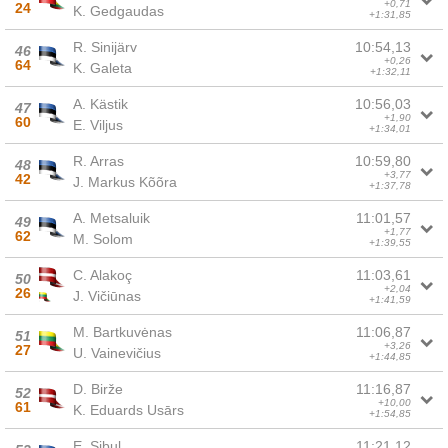
+0,71
24
K. Gedgaudas
+1:31,85
R. Sinijärv
10:54,13
46
+0,26
64
K. Galeta
+1:32,11
A. Kästik
10:56,03
47
+1,90
60
E. Viljus
+1:34,01
R. Arras
10:59,80
48
+3,77
42
J. Markus Kõõra
+1:37,78
A. Metsaluik
11:01,57
49
+1,77
62
M. Solom
+1:39,55
C. Alakoç
11:03,61
50
+2,04
26
J. Vičiūnas
+1:41,59
M. Bartkuvėnas
11:06,87
51
+3,26
27
U. Vainevičius
+1:44,85
D. Birže
11:16,87
52
+10,00
61
K. Eduards Usārs
+1:54,85
E. Sibul
11:21,12