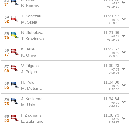
53
+4,25
71
K. Keerov
+1:59,10
J. Sobczak
11:21,42
54
+0,30
52
M. Szeja
+1:59,40
N. Soboleva
11:21,66
55
+0,24
70
T. Kravtsova
+1:59,64
K. Telle
11:22,62
56
+0,96
77
K. Grīva
+2:00,60
V. Tilgass
11:30,23
57
+7,61
68
J. Puķīts
+2:08,21
H. Põld
11:34,08
58
+3,85
55
M. Metsma
+2:12,06
J. Kaskema
11:34,64
59
+0,56
75
M. Usin
+2:12,62
I. Zakmans
11:38,73
60
+4,09
53
E. Zakmane
+2:16,71