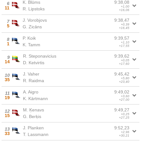
K. Blūms
9:38,08
6
+1,00
11
R. Lipstoks
+16,06
J. Vorobjovs
9:38,47
7
+0,39
5
G. Zicāns
+16,45
P. Koik
9:39,57
8
+1,10
1
K. Tamm
+17,55
R. Steponavicius
9:39,62
9
+0,05
14
D. Ketvirtis
+17,60
J. Vaher
9:45,42
10
+5,80
35
R. Raidma
+23,40
A. Aigro
9:49,02
11
+3,60
19
K. Kärtmann
+27,00
M. Ķenavs
9:49,27
12
+0,25
15
G. Berķis
+27,25
J. Planken
9:52,23
13
+2,96
33
T. Lassmann
+30,21