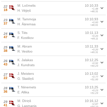
M. Ločmelis
10:10,33
22
+1,48
18
H. Vējiņš
+48,31
M. Tammoja
10:10,93
23
+0,60
37
H. Ääremaa
+48,91
S. Tiits
10:11,13
24
+0,20
47
F. Kostikov
+49,11
M. Abram
10:11,33
25
+0,20
38
R. Vesiloo
+49,31
K. Jalakas
10:12,25
26
+0,92
43
J. Kundrats
+50,23
J. Meisters
10:13,02
27
+0,77
22
G. Slaidiņš
+51,00
T. Niinemets
10:13,25
28
+0,23
36
E. Allika
+51,23
M. Dīriņš
10:16,12
29
+2,87
41
G. Lasmanis
+54,10