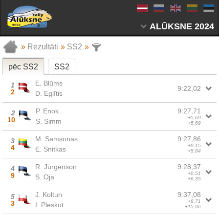
ALŪKSNE 2024
»
Rezultāti
»
SS2
»
pēc SS2
SS2
E. Blūms
1
9:22,02
2
D. Eglītis
P. Enok
9:27,71
2
+5,69
10
S. Simm
+5,69
M. Samsonas
9:27,86
3
+0,15
4
E. Snitkas
+5,84
R. Jürgenson
9:28,37
4
+0,51
9
S. Oja
+6,35
J. Kołtun
9:37,08
5
+8,71
3
I. Pleskot
+15,06