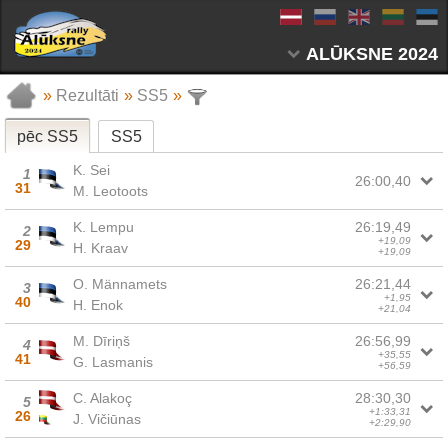
ALŪKSNE 2024
»
Rezultāti
»
SS5
»
pēc SS5
SS5
K. Sei
1
26:00,40
31
M. Leotoots
K. Lempu
26:19,49
2
+19,09
29
H. Kraav
+19,09
O. Männamets
26:21,44
3
+1,95
40
H. Enok
+21,04
M. Dīriņš
26:56,99
4
+35,55
41
G. Lasmanis
+56,59
C. Alakoç
28:30,30
5
+1:33,31
26
J. Vičiūnas
+2:29,90