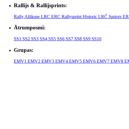
Rallijs & Rallijsprints:
Rally Alūksne
LRC
ERC
Rallysprint
Historic
LRČ Juniors
ER
Ātrumposmi:
SS1
SS2
SS3
SS4
SS5
SS6
SS7
SS8
SS9
SS10
Grupas:
EMV1
EMV2
EMV3
EMV4
EMV5
EMV6
EMV7
EMV8
E