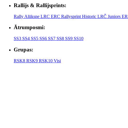
Rallijs & Rallijsprints:
Rally Alūksne
LRC
ERC
Rallysprint
Historic
LRČ Juniors
ER
Ātrumposmi:
SS3
SS4
SS5
SS6
SS7
SS8
SS9
SS10
Grupas:
RSK8
RSK9
RSK10
Visi