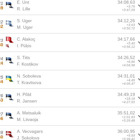
E. Unt
34:08,63
21
+3,76
39
R. Lille
+3:47,09
S. Uger
34:12,26
22
+3,63
32
M. Uger
+3:50,72
C. Alakoç
34:17,66
23
+5,40
30
I. Pūķis
+3:56,12
S. Tiits
34:26,52
24
+8,86
24
F. Kostikov
+4:04,98
N. Soboleva
34:31,01
25
+4,49
34
T. Kravtsova
+4:09,47
H. Põld
34:49,19
26
+18,18
53
R. Jansen
+4:27,65
A. Metsaluik
35:51,02
27
+1:01,83
46
M. Liivaoja
+5:29,48
A. Vecvagars
36:00,95
28
+9,93
50
J. Sokolovs
+5:39,41