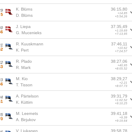
K. Blūms
36:15,80
29
+14,85
5
D. Blūms
+5:54,26
J. Liepa
37:35,49
30
+1:19,69
56
G. Mucenieks
+7:13,95
R. Kuuskmann
37:46,11
31
+10,62
52
K. Pert
+7:24,57
R. Plado
38:27,06
32
+40,95
63
R. Mark
+8:05,52
M. Kio
38:29,27
33
+2,21
66
T. Tisson
+8:07,73
A. Pärtelson
39:31,79
34
+1:02,52
61
K. Küttim
+9:10,25
M. Leemets
39:41,18
35
+9,39
70
A. Birjukov
+9:19,64
V. Liukanen
39:58,78