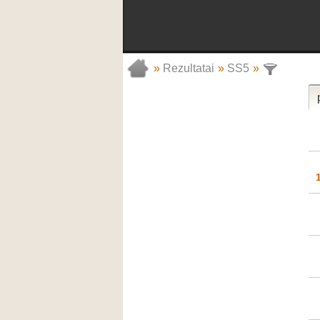
»
Rezultatai
»
SS5
»