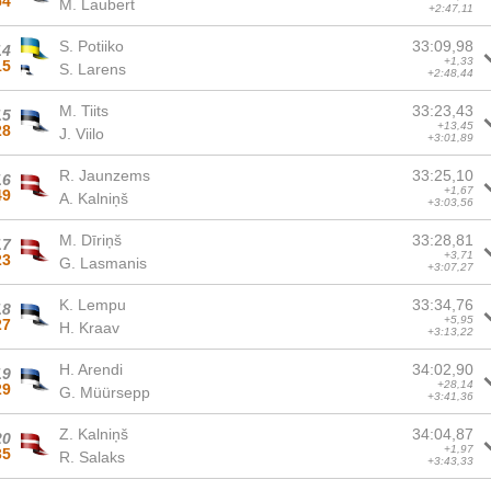
54
M. Laubert
+2:47,11
S. Potiiko
33:09,98
14
+1,33
15
S. Larens
+2:48,44
M. Tiits
33:23,43
15
+13,45
28
J. Viilo
+3:01,89
R. Jaunzems
33:25,10
16
+1,67
49
A. Kalniņš
+3:03,56
M. Dīriņš
33:28,81
17
+3,71
23
G. Lasmanis
+3:07,27
K. Lempu
33:34,76
18
+5,95
27
H. Kraav
+3:13,22
H. Arendi
34:02,90
19
+28,14
29
G. Müürsepp
+3:41,36
Z. Kalniņš
34:04,87
20
+1,97
35
R. Salaks
+3:43,33