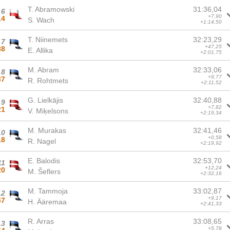
T. Abramowski
31:36,04
6
+7,90
14
S. Wach
+1:14,50
T. Niinemets
32:23,29
7
+47,25
38
E. Allika
+2:01,75
M. Abram
32:33,06
8
+9,77
37
R. Rohtmets
+2:11,52
G. Lielkājis
32:40,88
9
+7,82
21
V. Miķelsons
+2:19,34
M. Murakas
32:41,46
10
+0,58
18
R. Nagel
+2:19,92
E. Balodis
32:53,70
11
+12,24
20
M. Šeflers
+2:32,16
M. Tammoja
33:02,87
12
+9,17
47
H. Ääremaa
+2:41,33
R. Arras
33:08,65
13
+5,78