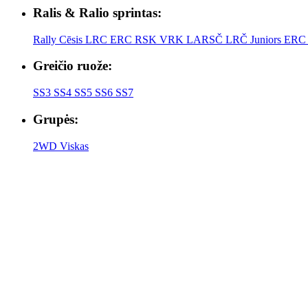
Ralis & Ralio sprintas:
Rally Cēsis
LRC
ERC
RSK
VRK
LARSČ
LRČ Juniors
ERC 
Greičio ruože:
SS3
SS4
SS5
SS6
SS7
Grupės:
2WD
Viskas