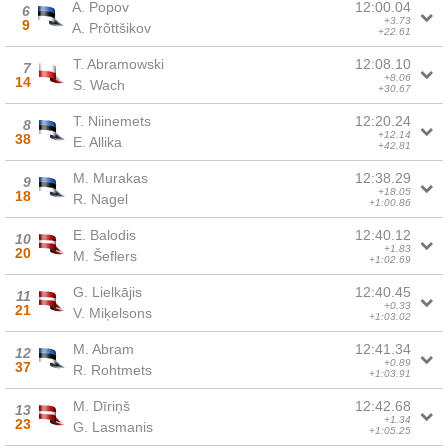
A. Popov
12:00.04
6
+3.73
9
A. Prõttšikov
+22.61
T. Abramowski
12:08.10
7
+8.06
14
S. Wach
+30.67
T. Niinemets
12:20.24
8
+12.14
38
E. Allika
+42.81
M. Murakas
12:38.29
9
+18.05
18
R. Nagel
+1:00.86
E. Balodis
12:40.12
10
+1.83
20
M. Šeflers
+1:02.69
G. Lielkājis
12:40.45
11
+0.33
21
V. Miķelsons
+1:03.02
M. Abram
12:41.34
12
+0.89
37
R. Rohtmets
+1:03.91
M. Dīriņš
12:42.68
13
+1.34
23
G. Lasmanis
+1:05.25