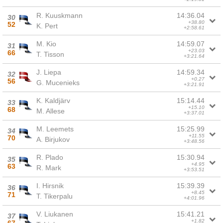
R. Kuuskmann
14:36.04
30
+38.80
52
K. Pert
+2:58.61
M. Kio
14:59.07
31
+23.03
66
T. Tisson
+3:21.64
J. Liepa
14:59.34
32
+0.27
56
G. Mucenieks
+3:21.91
K. Kaldjärv
15:14.44
33
+15.10
68
M. Allese
+3:37.01
M. Leemets
15:25.99
34
+11.55
70
A. Birjukov
+3:48.56
R. Plado
15:30.94
35
+4.95
63
R. Mark
+3:53.51
I. Hirsnik
15:39.39
36
+8.45
71
T. Tikerpalu
+4:01.96
V. Liukanen
15:41.21
37
+1.82