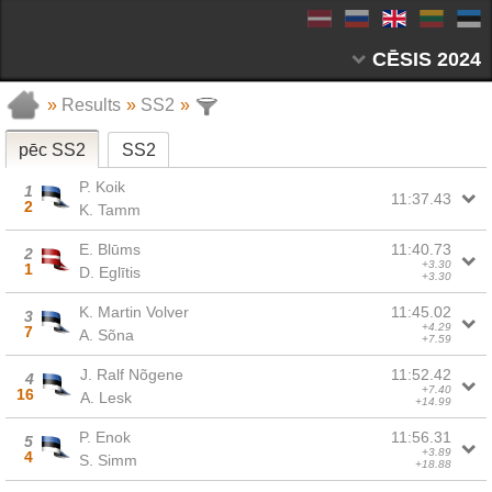
CĒSIS 2024
»
Results
»
SS2
»
pēc SS2
SS2
P. Koik
1
11:37.43
2
K. Tamm
E. Blūms
11:40.73
2
+3.30
1
D. Eglītis
+3.30
K. Martin Volver
11:45.02
3
+4.29
7
A. Sõna
+7.59
J. Ralf Nõgene
11:52.42
4
+7.40
16
A. Lesk
+14.99
P. Enok
11:56.31
5
+3.89
4
S. Simm
+18.88