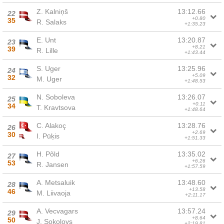
Z. Kalniņš
13:12.66
22
+0.80
35
R. Salaks
+1:35.23
E. Unt
13:20.87
23
+8.21
39
R. Lille
+1:43.44
S. Uger
13:25.96
24
+5.09
32
M. Uger
+1:48.53
N. Soboleva
13:26.07
25
+0.11
34
T. Kravtsova
+1:48.64
C. Alakoç
13:28.76
26
+2.69
30
I. Pūķis
+1:51.33
H. Põld
13:35.02
27
+6.26
53
R. Jansen
+1:57.59
A. Metsaluik
13:48.60
28
+13.58
46
M. Liivaoja
+2:11.17
A. Vecvagars
13:57.24
29
+8.64
50
J. Sokolovs
+2:19.81