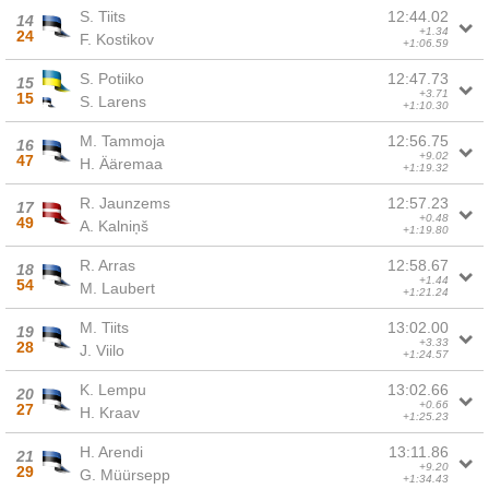
S. Tiits
12:44.02
14
+1.34
24
F. Kostikov
+1:06.59
S. Potiiko
12:47.73
15
+3.71
15
S. Larens
+1:10.30
M. Tammoja
12:56.75
16
+9.02
47
H. Ääremaa
+1:19.32
R. Jaunzems
12:57.23
17
+0.48
49
A. Kalniņš
+1:19.80
R. Arras
12:58.67
18
+1.44
54
M. Laubert
+1:21.24
M. Tiits
13:02.00
19
+3.33
28
J. Viilo
+1:24.57
K. Lempu
13:02.66
20
+0.66
27
H. Kraav
+1:25.23
H. Arendi
13:11.86
21
+9.20
29
G. Müürsepp
+1:34.43