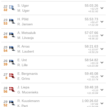
S. Uger
55:03.26
22
+12.25
32
M. Uger
+6:31.92
H. Põld
55:53.73
23
+50.47
53
R. Jansen
+7:22.39
A. Metsaluik
57:07.66
24
+1:13.93
46
M. Liivaoja
+8:36.32
R. Arras
58:21.63
25
+1:13.97
54
M. Laubert
+9:50.29
E. Unt
58:54.82
26
+33.19
39
R. Lille
+10:23.48
E. Bergmanis
59:45.08
27
+50.26
8
E. Grīns
+11:13.74
J. Liepa
59:48.18
28
+3.10
56
G. Mucenieks
+11:16.84
R. Kuuskmann
1:00:26.02
29
+37.84
52
K. Pert
+11:54.68