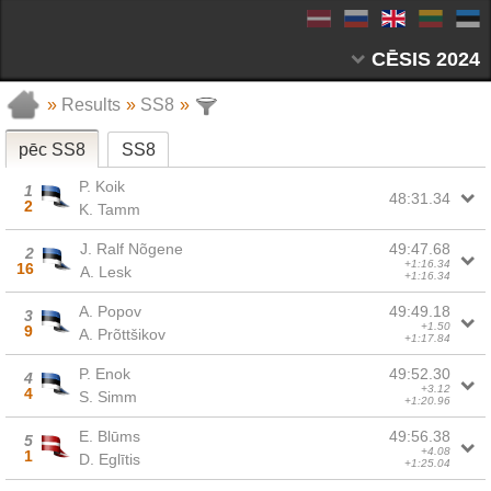
CĒSIS 2024
»
Results
»
SS8
»
pēc SS8
SS8
P. Koik
1
48:31.34
2
K. Tamm
J. Ralf Nõgene
49:47.68
2
+1:16.34
16
A. Lesk
+1:16.34
A. Popov
49:49.18
3
+1.50
9
A. Prõttšikov
+1:17.84
P. Enok
49:52.30
4
+3.12
4
S. Simm
+1:20.96
E. Blūms
49:56.38
5
+4.08
1
D. Eglītis
+1:25.04