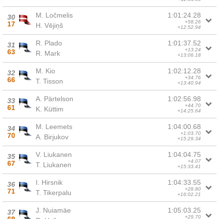
M. Ločmelis
1:01:24.28
30
+58.26
17
H. Vējiņš
+12:52.94
R. Plado
1:01:37.52
31
+13.24
63
R. Mark
+13:06.18
M. Kio
1:02:12.28
32
+34.76
66
T. Tisson
+13:40.94
A. Pärtelson
1:02:56.98
33
+44.70
61
K. Küttim
+14:25.64
M. Leemets
1:04:00.68
34
+1:03.70
70
A. Birjukov
+15:29.34
V. Liukanen
1:04:04.75
35
+4.07
67
T. Liukanen
+15:33.41
I. Hirsnik
1:04:33.55
36
+28.80
71
T. Tikerpalu
+16:02.21
J. Nuiamäe
1:05:03.25
37
+29.70