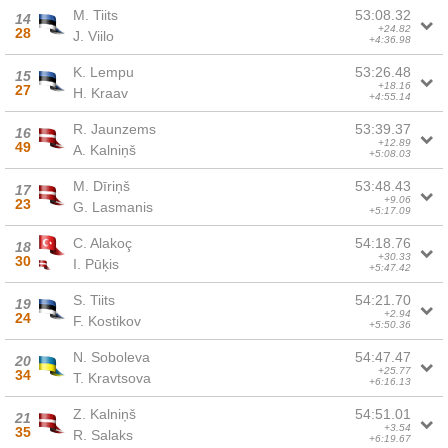
M. Tiits
53:08.32
14
+24.82
28
J. Viilo
+4:36.98
K. Lempu
53:26.48
15
+18.16
27
H. Kraav
+4:55.14
R. Jaunzems
53:39.37
16
+12.89
49
A. Kalniņš
+5:08.03
M. Dīriņš
53:48.43
17
+9.06
23
G. Lasmanis
+5:17.09
C. Alakoç
54:18.76
18
+30.33
30
I. Pūķis
+5:47.42
S. Tiits
54:21.70
19
+2.94
24
F. Kostikov
+5:50.36
N. Soboleva
54:47.47
20
+25.77
34
T. Kravtsova
+6:16.13
Z. Kalniņš
54:51.01
21
+3.54
35
R. Salaks
+6:19.67