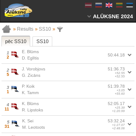
ALŪKSNE 2024
»
Results
»
SS10
»
pēc SS10
SS10
E. Blūms
1
50:44.18
2
D. Eglītis
J. Vorobjovs
51:36.73
2
+52.55
5
G. Zicāns
+52.55
P. Koik
51:39.78
3
+3.05
1
K. Tamm
+55.60
K. Blūms
52:05.17
4
+25.39
11
R. Lipstoks
+1:20.99
K. Sei
53:32.24
5
+1:27.07
31
M. Leotoots
+2:48.06