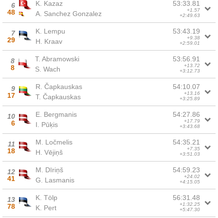
K. Kazaz
53:33.81
6
+1.57
48
A. Sanchez Gonzalez
+2:49.63
K. Lempu
53:43.19
7
+9.38
29
H. Kraav
+2:59.01
T. Abramowski
53:56.91
8
+13.72
8
S. Wach
+3:12.73
R. Čapkauskas
54:10.07
9
+13.16
17
T. Čapkauskas
+3:25.89
E. Bergmanis
54:27.86
10
+17.79
6
I. Pūķis
+3:43.68
M. Ločmelis
54:35.21
11
+7.35
18
H. Vējiņš
+3:51.03
M. Dīriņš
54:59.23
12
+24.02
41
G. Lasmanis
+4:15.05
K. Tölp
56:31.48
13
+1:32.25
78
K. Pert
+5:47.30