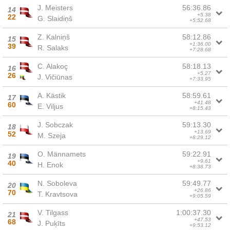
J. Meisters
56:36.86
14
+5.38
22
G. Slaidiņš
+5:52.68
Z. Kalniņš
58:12.86
15
+1:36.00
39
R. Salaks
+7:28.68
C. Alakoç
58:18.13
16
+5.27
26
J. Vičiūnas
+7:33.95
A. Kästik
58:59.61
17
+41.48
60
E. Viljus
+8:15.43
J. Sobczak
59:13.30
18
+13.69
52
M. Szeja
+8:29.12
O. Männamets
59:22.91
19
+9.61
40
H. Enok
+8:38.73
N. Soboleva
59:49.77
20
+26.86
70
T. Kravtsova
+9:05.59
V. Tilgass
1:00:37.30
21
+47.53
68
J. Puķīts
+9:53.12