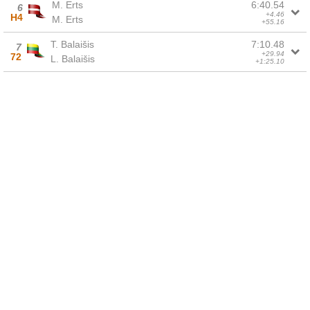
M. Erts
6:40.54
6
+4.46
H4
M. Erts
+55.16
T. Balaišis
7:10.48
7
+29.94
72
L. Balaišis
+1:25.10