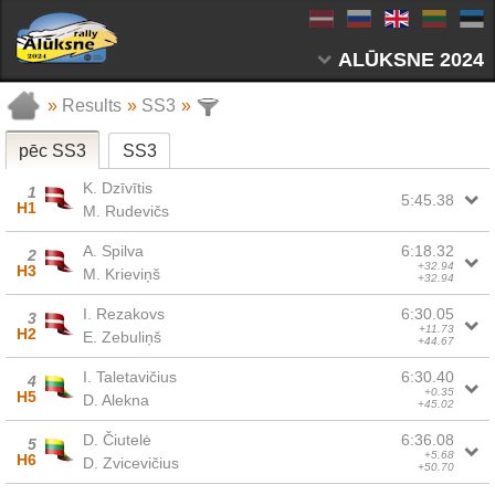
ALŪKSNE 2024
»
Results
»
SS3
»
pēc SS3
SS3
K. Dzīvītis
1
5:45.38
H1
M. Rudevičs
A. Spilva
6:18.32
2
+32.94
H3
M. Krieviņš
+32.94
I. Rezakovs
6:30.05
3
+11.73
H2
E. Zebuliņš
+44.67
I. Taletavičius
6:30.40
4
+0.35
H5
D. Alekna
+45.02
D. Čiutelė
6:36.08
5
+5.68
H6
D. Zvicevičius
+50.70