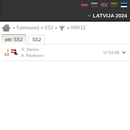
LATVIJA 2024
»
Tulemused
»
SS2
»
»
VRK12
pēc SS2
SS2
G. Danne
1
17:03,40
33
A. Pāvilsons