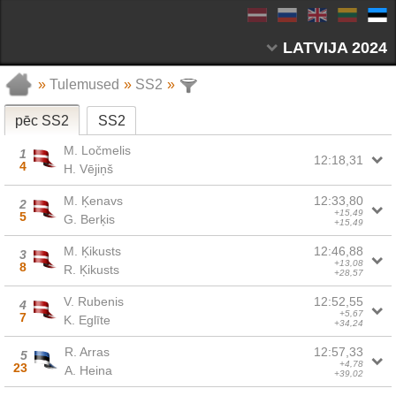
LATVIJA 2024
»
Tulemused
»
SS2
»
pēc SS2
SS2
M. Ločmelis
1
12:18,31
4
H. Vējiņš
M. Ķenavs
12:33,80
2
+15,49
5
G. Berķis
+15,49
M. Ķikusts
12:46,88
3
+13,08
8
R. Ķikusts
+28,57
V. Rubenis
12:52,55
4
+5,67
7
K. Eglīte
+34,24
R. Arras
12:57,33
5
+4,78
23
A. Heina
+39,02