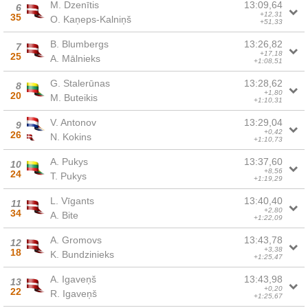
M. Dzenītis
13:09,64
6
+12,31
35
O. Kaņeps-Kalniņš
+51,33
B. Blumbergs
13:26,82
7
+17,18
25
A. Mālnieks
+1:08,51
G. Stalerūnas
13:28,62
8
+1,80
20
M. Buteikis
+1:10,31
V. Antonov
13:29,04
9
+0,42
26
N. Kokins
+1:10,73
A. Pukys
13:37,60
10
+8,56
24
T. Pukys
+1:19,29
L. Vīgants
13:40,40
11
+2,80
34
A. Bite
+1:22,09
A. Gromovs
13:43,78
12
+3,38
18
K. Bundzinieks
+1:25,47
A. Igaveņš
13:43,98
13
+0,20
22
R. Igaveņš
+1:25,67