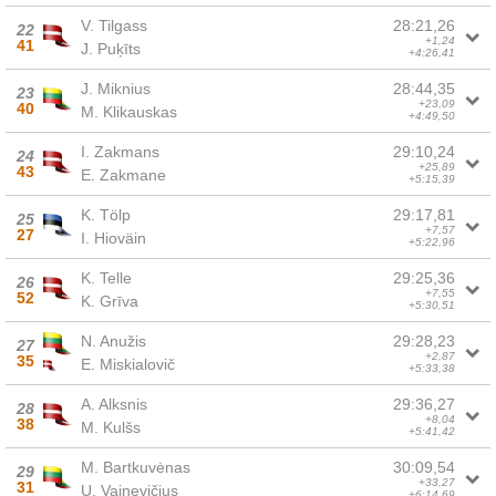
V. Tilgass
28:21,26
22
+1,24
41
J. Puķīts
+4:26,41
J. Miknius
28:44,35
23
+23,09
40
M. Klikauskas
+4:49,50
I. Zakmans
29:10,24
24
+25,89
43
E. Zakmane
+5:15,39
K. Tölp
29:17,81
25
+7,57
27
I. Hioväin
+5:22,96
K. Telle
29:25,36
26
+7,55
52
K. Grīva
+5:30,51
N. Anužis
29:28,23
27
+2,87
35
E. Miskialovič
+5:33,38
A. Alksnis
29:36,27
28
+8,04
38
M. Kulšs
+5:41,42
M. Bartkuvėnas
30:09,54
29
+33,27
31
U. Vainevičius
+6:14,69