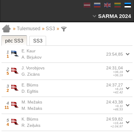
SARMA 2024
»
Tulemused
»
SS3
»
pēc SS3
SS3
E. Kaur
1
23:54,85
1
A. Birjukov
J. Vorobjovs
24:31,04
2
+36,19
5
G. Zicāns
+36,19
E. Blūms
24:37,27
3
+6,23
2
D. Eglītis
+42,42
M. Mežaks
24:43,38
4
+6,11
11
M. Mežaks
+48,53
K. Blūms
24:59,82
5
+16,44
4
R. Zeiļuks
+1:04,97