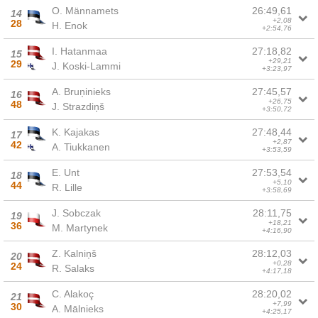
O. Männamets
26:49,61
14
+2,08
28
H. Enok
+2:54,76
I. Hatanmaa
27:18,82
15
+29,21
29
J. Koski-Lammi
+3:23,97
A. Bruņinieks
27:45,57
16
+26,75
48
J. Strazdiņš
+3:50,72
K. Kajakas
27:48,44
17
+2,87
42
A. Tiukkanen
+3:53,59
E. Unt
27:53,54
18
+5,10
44
R. Lille
+3:58,69
J. Sobczak
28:11,75
19
+18,21
36
M. Martynek
+4:16,90
Z. Kalniņš
28:12,03
20
+0,28
24
R. Salaks
+4:17,18
C. Alakoç
28:20,02
21
+7,99
30
A. Mālnieks
+4:25,17