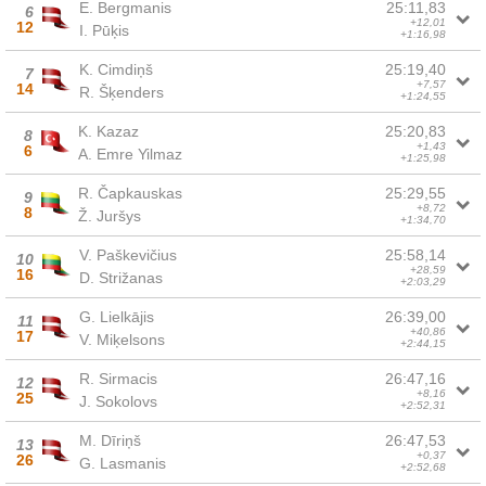
E. Bergmanis
25:11,83
6
+12,01
12
I. Pūķis
+1:16,98
K. Cimdiņš
25:19,40
7
+7,57
14
R. Šķenders
+1:24,55
K. Kazaz
25:20,83
8
+1,43
6
A. Emre Yilmaz
+1:25,98
R. Čapkauskas
25:29,55
9
+8,72
8
Ž. Juršys
+1:34,70
V. Paškevičius
25:58,14
10
+28,59
16
D. Strižanas
+2:03,29
G. Lielkājis
26:39,00
11
+40,86
17
V. Miķelsons
+2:44,15
R. Sirmacis
26:47,16
12
+8,16
25
J. Sokolovs
+2:52,31
M. Dīriņš
26:47,53
13
+0,37
26
G. Lasmanis
+2:52,68