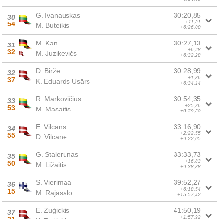
G. Ivanauskas
30:20,85
30
+11,31
54
M. Buteikis
+6:26,00
M. Kan
30:27,13
31
+6,28
32
M. Juzikevičs
+6:32,28
D. Birže
30:28,99
32
+1,86
37
K. Eduards Usārs
+6:34,14
R. Markovičius
30:54,35
33
+25,36
53
M. Masaitis
+6:59,50
E. Vilcāns
33:16,90
34
+2:22,55
55
D. Vilcāne
+9:22,05
G. Stalerūnas
33:33,73
35
+16,83
50
M. Ližaitis
+9:38,88
S. Vierimaa
39:52,27
36
+6:18,54
15
M. Rajasalo
+15:57,42
E. Zuģickis
41:50,19
37
+1:57,92