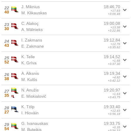
J. Miknius
18:46,70
22
+17,63
40
M. Klikauskas
+3:09,48
C. Alakoç
19:00,08
23
+13,38
30
A. Mālnieks
+3:22,86
I. Zakmans
19:12,84
24
+12,76
43
E. Zakmane
+3:35,62
K. Telle
19:14,52
25
+1,68
52
K. Grīva
+3:37,30
A. Alksnis
19:19,34
26
+4,82
38
M. Kulšs
+3:42,12
N. Anužis
19:20,97
27
+1,63
35
E. Miskialovič
+3:43,75
K. Tölp
19:33,40
28
+12,43
27
I. Hioväin
+3:56,18
G. Ivanauskas
19:33,75
29
+0,35
54
M. Buteikis
+3:56,53