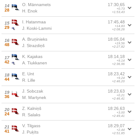
O. Männamets
17:30,65
14
+0,73
28
H. Enok
+1:53,43
I. Hatanmaa
17:45,48
15
+14,83
29
J. Koski-Lammi
+2:08,26
A. Bruņinieks
18:05,04
16
+19,56
48
J. Strazdiņš
+2:27,82
K. Kajakas
18:14,18
17
+9,14
42
A. Tiukkanen
+2:36,96
E. Unt
18:23,42
18
+9,24
44
R. Lille
+2:46,20
J. Sobczak
18:23,63
19
+0,21
36
M. Martynek
+2:46,41
Z. Kalniņš
18:26,63
20
+3,00
24
R. Salaks
+2:49,41
V. Tilgass
18:29,07
21
+2,44
41
J. Puķīts
+2:51,85