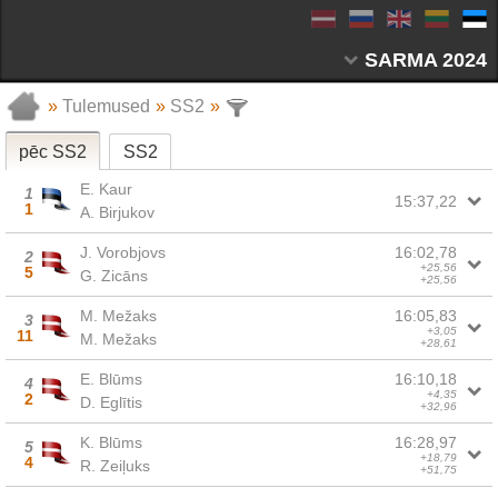
SARMA 2024
»
Tulemused
»
SS2
»
pēc SS2
SS2
E. Kaur
1
15:37,22
1
A. Birjukov
J. Vorobjovs
16:02,78
2
+25,56
5
G. Zicāns
+25,56
M. Mežaks
16:05,83
3
+3,05
11
M. Mežaks
+28,61
E. Blūms
16:10,18
4
+4,35
2
D. Eglītis
+32,96
K. Blūms
16:28,97
5
+18,79
4
R. Zeiļuks
+51,75