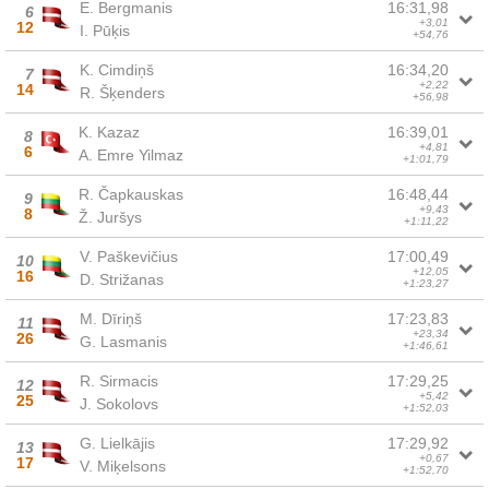
E. Bergmanis
16:31,98
6
+3,01
12
I. Pūķis
+54,76
K. Cimdiņš
16:34,20
7
+2,22
14
R. Šķenders
+56,98
K. Kazaz
16:39,01
8
+4,81
6
A. Emre Yilmaz
+1:01,79
R. Čapkauskas
16:48,44
9
+9,43
8
Ž. Juršys
+1:11,22
V. Paškevičius
17:00,49
10
+12,05
16
D. Strižanas
+1:23,27
M. Dīriņš
17:23,83
11
+23,34
26
G. Lasmanis
+1:46,61
R. Sirmacis
17:29,25
12
+5,42
25
J. Sokolovs
+1:52,03
G. Lielkājis
17:29,92
13
+0,67
17
V. Miķelsons
+1:52,70