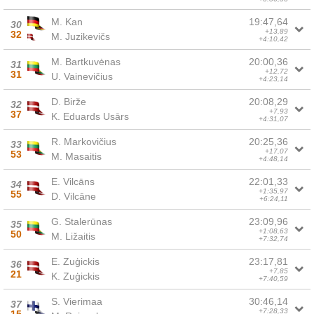
M. Kan
19:47,64
30
+13,89
32
M. Juzikevičs
+4:10,42
M. Bartkuvėnas
20:00,36
31
+12,72
31
U. Vainevičius
+4:23,14
D. Birže
20:08,29
32
+7,93
37
K. Eduards Usārs
+4:31,07
R. Markovičius
20:25,36
33
+17,07
53
M. Masaitis
+4:48,14
E. Vilcāns
22:01,33
34
+1:35,97
55
D. Vilcāne
+6:24,11
G. Stalerūnas
23:09,96
35
+1:08,63
50
M. Ližaitis
+7:32,74
E. Zuģickis
23:17,81
36
+7,85
21
K. Zuģickis
+7:40,59
S. Vierimaa
30:46,14
37
+7:28,33